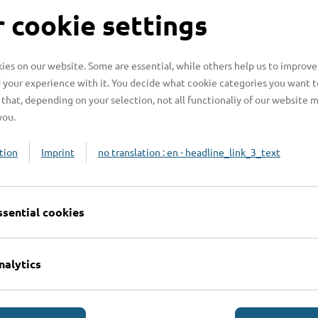
S
 cookie settings
es on our website. Some are essential, while others help us to improve
 your experience with it. You decide what cookie categories you want t
H
that, depending on your selection, not all functionaliy of our website 
you.
H
z
tion
Imprint
no translation : en - headline_link_3_text
b
ssential cookies
nalytics
Online-Services
L