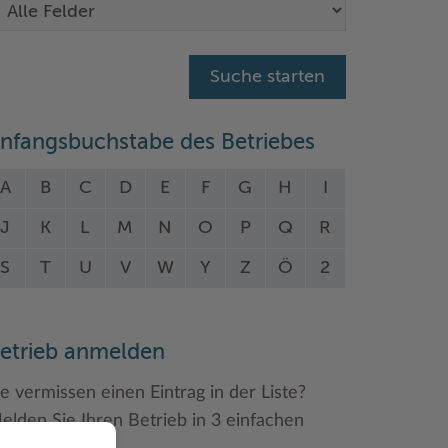
nfangsbuchstabe des Betriebes
A
B
C
D
E
F
G
H
I
J
K
L
M
N
O
P
Q
R
S
T
U
V
W
Y
Z
Ö
2
etrieb anmelden
ie vermissen einen Eintrag in der Liste?
elden Sie Ihren Betrieb in 3 einfachen