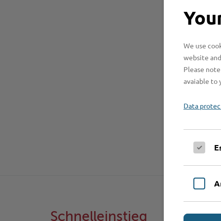
Your
We use cooki
website and
Please note 
avaiable to 
Data protec
E
A
Schnelleinstieg