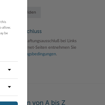
chritten an.
Betrieb anmelden
 this
o allow.
aftungsauschluss
may be
inweise zum Haftungsausschluß bei Links
u anderen Internet-Seiten entnehmen Sie
itte den
Nutzungsbedingungen
.
eistungen von A bis Z