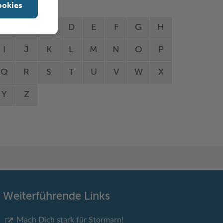
ookies
A
B
C
D
E
F
G
H
I
J
K
L
M
N
O
P
Q
R
S
T
U
V
W
X
Y
Z
Weiterführende Links
Mach Dich stark für Stormarn!