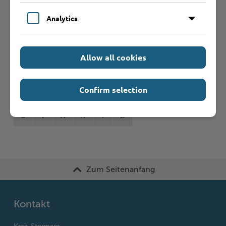
Formulare
Analytics
Leistungen von A bis Z
Allow all cookies
A
B
C
D
E
F
G
H
I
J
Confirm selection
K
L
M
N
O
P
Q
R
S
T
U
V
W
X
Y
Z
Zum Seitenanfang
Kontakt