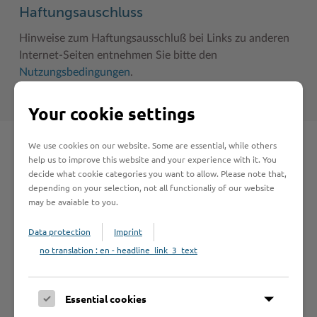
Haftungsauschluss
Hinweise zum Haftungsausschluß bei Links zu anderen
Internet-Seiten entnehmen Sie bitte den
Nutzungsbedingungen
.
Your cookie settings
We use cookies on our website. Some are essential, while others
Schnelleinstieg
help us to improve this website and your experience with it. You
decide what cookie categories you want to allow. Please note that,
depending on your selection, not all functionaliy of our website
Seite auswählen
may be avaiable to you.
Data protection
Imprint
Online-Services
no translation : en - headline_link_3_text
Essential cookies