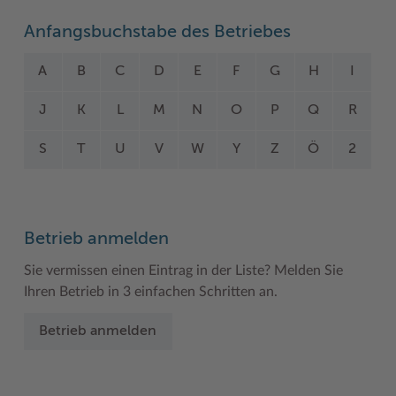
Woche der Seelischen Gesundheit
Zahlen, Daten, Fakten
Anfangsbuchstabe des Betriebes
#MeinStormarn
A
B
C
D
E
F
G
H
I
Karrieretag
J
K
L
M
N
O
P
Q
R
S
T
U
V
W
Y
Z
Ö
2
Betrieb anmelden
Sie vermissen einen Eintrag in der Liste? Melden Sie
Ihren Betrieb in 3 einfachen Schritten an.
Betrieb anmelden