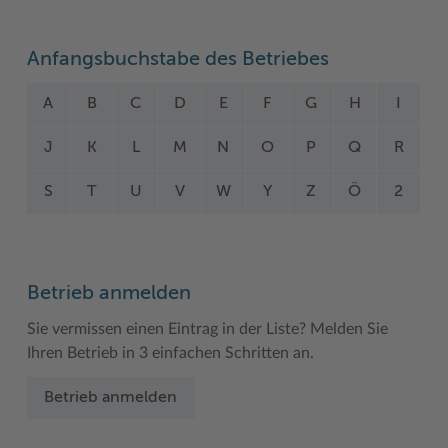
Woche der Seelischen Gesundheit
Zahlen, Daten, Fakten
Anfangsbuchstabe des Betriebes
#MeinStormarn
A
B
C
D
E
F
G
H
I
Karrieretag
J
K
L
M
N
O
P
Q
R
S
T
U
V
W
Y
Z
Ö
2
Betrieb anmelden
Sie vermissen einen Eintrag in der Liste? Melden Sie
Ihren Betrieb in 3 einfachen Schritten an.
Betrieb anmelden