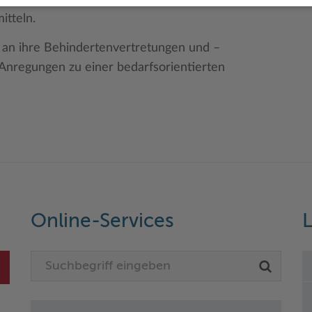
itteln.
h an ihre Behindertenvertretungen und –
Anregungen zu einer bedarfsorientierten
Online-Services
L