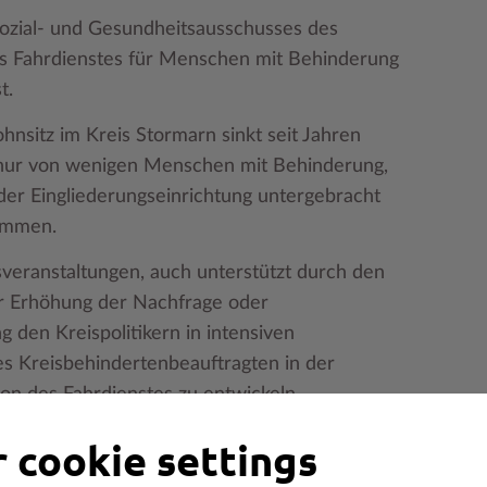
 Sozial- und Gesundheitsausschusses des
es Fahrdienstes für Menschen mit Behinderung
t.
nsitz im Kreis Stormarn sinkt seit Jahren
st nur von wenigen Menschen mit Behinderung,
 oder Eingliederungseinrichtung untergebracht
nommen.
veranstaltungen, auch unterstützt durch den
er Erhöhung der Nachfrage oder
g den Kreispolitikern in intensiven
s Kreisbehindertenbeauftragten in der
ion des Fahrdienstes zu entwickeln.
ahrten ohne Personenbeförderung die Zahl der
 cookie settings