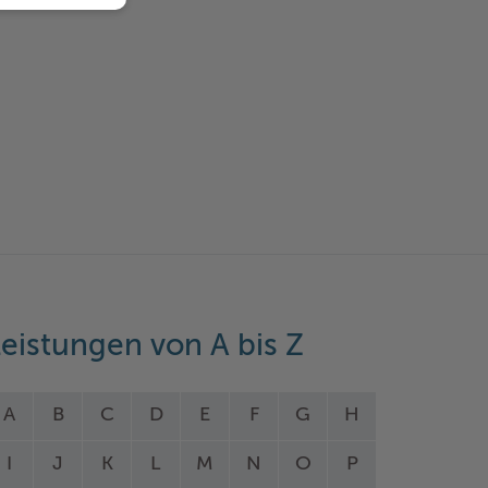
eistungen von A bis Z
A
B
C
D
E
F
G
H
I
J
K
L
M
N
O
P