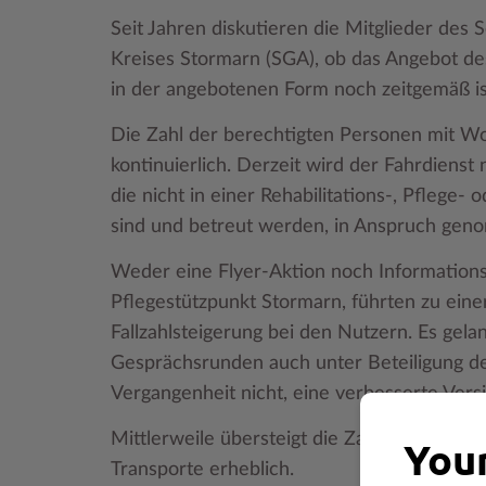
Seit Jahren diskutieren die Mitglieder des
Kreises Stormarn (SGA), ob das Angebot d
in der angebotenen Form noch zeitgemäß is
Die Zahl der berechtigten Personen mit Woh
kontinuierlich. Derzeit wird der Fahrdien
die nicht in einer Rehabilitations-, Pflege-
sind und betreut werden, in Anspruch ge
Weder eine Flyer-Aktion noch Informations
Pflegestützpunkt Stormarn, führten zu ein
Fallzahlsteigerung bei den Nutzern. Es gelan
Gesprächsrunden auch unter Beteiligung de
Vergangenheit nicht, eine verbesserte Vers
Mittlerweile übersteigt die Zahl der Leerf
Your
Transporte erheblich.