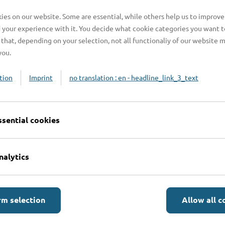
fwand für eine relativ kleine Zielgruppe“,
es on our website. Some are essential, while others help us to improve
 Entscheidung, die Richtlinien über den
 your experience with it. You decide what cookie categories you want t
that, depending on your selection, not all functionaliy of our website 
aufzuheben, auch unter dem Aspekt, dass der
you.
Kosten der gehandicapten Menschen gesund
inning: „Wir sind uns einig: Keine
tion
Imprint
no translation : en - headline_link_3_text
en mit Behinderung“.
verwendeten Mittel mit Sperrvermerk im
ssential cookies
eingespart werden.
rigen Form zum Jahresende 2016 aus.
nalytics
den von der Verwaltung schriftlich über das
jahr 2017 einen entsprechenden Workshop mit
rm selection
Allow all c
usammenarbeit mit dem
 um den tatsächlichen Mobilitätsbedarf für die