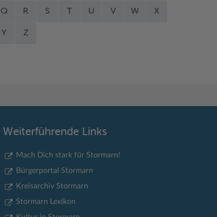
Q
R
S
T
U
V
W
X
Y
Z
Weiterführende Links
Mach Dich stark für Stormarn!
Bürgerportal Stormarn
Kreisarchiv Stormarn
Stormarn Lexikon
Kultur in Stormarn