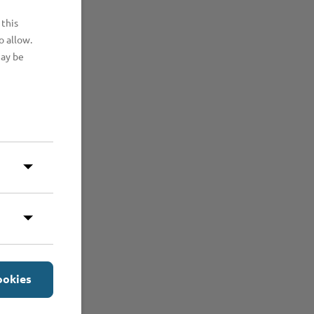
 this
o allow.
may be
ookies