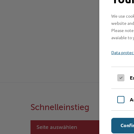
We use cooki
website and
Please note 
avaiable to 
Data protec
E
A
Schnelleinstieg
Confi
Seite auswählen