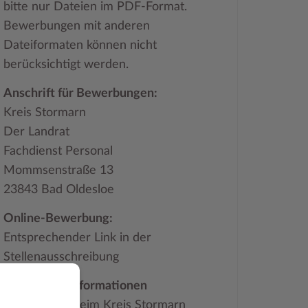
bitte nur Dateien im PDF-Format.
Bewerbungen mit anderen
Dateiformaten können nicht
berücksichtigt werden.
Anschrift für Bewerbungen:
Kreis Stormarn
Der Landrat
Fachdienst Personal
Mommsenstraße 13
23843 Bad Oldesloe
Online-Bewerbung:
Entsprechender Link in der
Stellenausschreibung
Allgemeine Informationen
über Stellen beim Kreis Stormarn