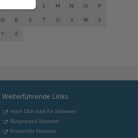
I
J
K
L
M
N
O
P
Q
R
S
T
U
V
W
X
Y
Z
Weiterführende Links
Mach Dich stark für Stormarn!
Bürgerportal Stormarn
Kreisarchiv Stormarn