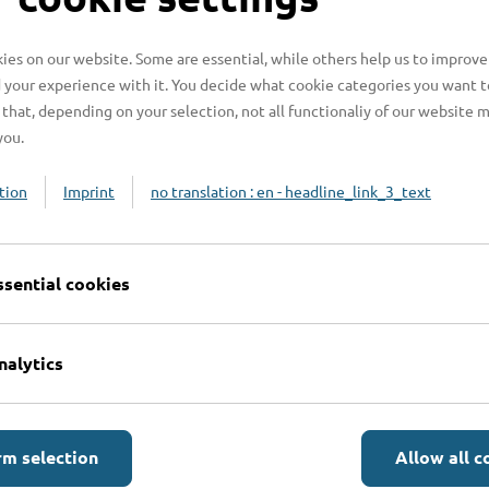
es on our website. Some are essential, while others help us to improve
 your experience with it. You decide what cookie categories you want t
that, depending on your selection, not all functionaliy of our website 
you.
tion
Imprint
no translation : en - headline_link_3_text
ssential cookies
nalytics
Online-Services
L
rm selection
Allow all c