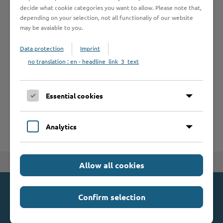
decide what cookie categories you want to allow. Please note that,
Formulare
depending on your selection, not all functionaliy of our website
may be avaiable to you.
Leistungen von A bis Z
Data protection
Imprint
no translation : en - headline_link_3_text
A
B
C
D
E
F
G
H
I
J
K
L
M
N
O
P
Q
R
S
T
Essential cookies
U
V
W
X
Y
Z
Analytics
Zum Seitenanfang
Allow all cookies
Kontakt
Confirm selection
Kreis Stormarn