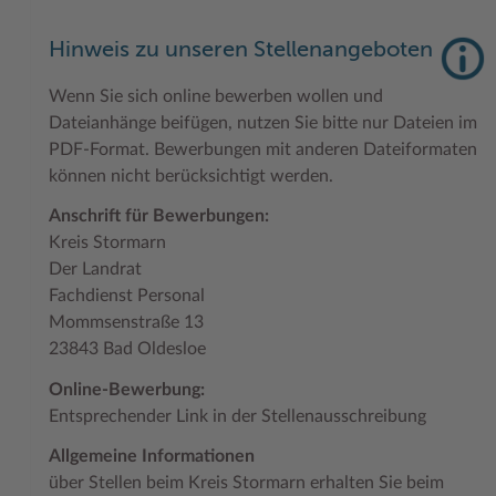
Geodatenportale (Kreiskarte)
Fotoarchiv
Kreispräsident
Offene Stellen
Klimaschutz beim Kreis Stormarn
Kulturelle Einrichtungen
Hinweis zu unseren Stellenangeboten
Kfz-Zulassung
Hitzeschutz
Kreistag und Ausschüsse
Praktika und FSJ
Projekt e-Gewerbe
Museen
Wenn Sie sich online bewerben wollen und
Kontakt / Öffnungszeiten
Klimaanpassungskonzept
Kreistag Sitzungskalender
Weiterbildung beim Kreis Stormarn
Stormarner Bündnis für bezahlbares Wohnen
Naturschutzgebiete
Dateianhänge beifügen, nutzen Sie bitte nur Dateien im
PDF-Format. Bewerbungen mit anderen Dateiformaten
Lebenslagen
Kreistag Sitzungskalender
Kreisverwaltung
Wen wir suchen
Wirtschafts- und Aufbaugesellschaft Stormarn
Radwandern
können nicht berücksichtigt werden.
Leistungen
Lokales Wetter
Landrat
Zahlen, Daten, Fakten
Storchenhorste
Anschrift für Bewerbungen:
Lexikon
Newsletter
Sonderbereiche
Lieblingsplätze in der Metropolregion
Kreis Stormarn
Der Landrat
Publikationen
Pressemeldungen
Stabsbereiche
Termine und Veranstaltungen
Fachdienst Personal
Wo Sie uns finden
Social Media
Städte und Gemeinden
Tourismus
Mommsenstraße 13
23843 Bad Oldesloe
Wunsch-Kennzeichen ↗
Stellenangebote
Wahlen im Kreis
Umlandscout Hamburg
Online-Bewerbung:
Zuständigkeitsfinder SH ↗
Stormarninfo
Wappen und Geschichte
Vereine und Gruppen
Entsprechender Link in der Stellenausschreibung
Termine
Wappenrolle
Wälder und Moore
Allgemeine Informationen
über Stellen beim Kreis Stormarn erhalten Sie beim
Ukrainehilfe
Was ist ein Kreis?