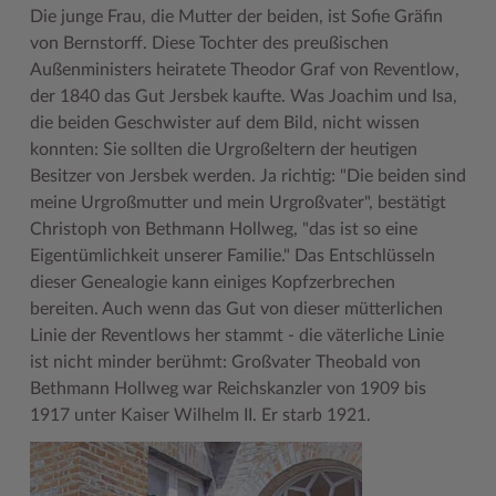
Die junge Frau, die Mutter der beiden, ist Sofie Gräfin
Woche der Seelischen Gesundheit
Zahlen, Daten, Fakten
von Bernstorff. Diese Tochter des preußischen
Außenministers heiratete Theodor Graf von Reventlow,
#MeinStormarn
der 1840 das Gut Jersbek kaufte. Was Joachim und Isa,
die beiden Geschwister auf dem Bild, nicht wissen
Karrieretag
konnten: Sie sollten die Urgroßeltern der heutigen
Besitzer von Jersbek werden. Ja richtig: "Die beiden sind
meine Urgroßmutter und mein Urgroßvater", bestätigt
Christoph von Bethmann Hollweg, "das ist so eine
Eigentümlichkeit unserer Familie." Das Entschlüsseln
dieser Genealogie kann einiges Kopfzerbrechen
bereiten. Auch wenn das Gut von dieser mütterlichen
Linie der Reventlows her stammt - die väterliche Linie
ist nicht minder berühmt: Großvater Theobald von
Bethmann Hollweg war Reichskanzler von 1909 bis
1917 unter Kaiser Wilhelm II. Er starb 1921.