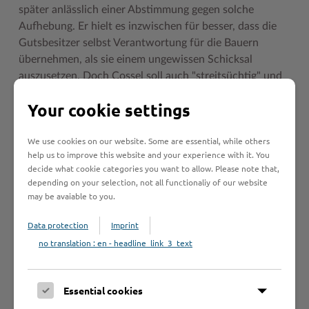
später anlässlich einer Abstimmung gegen solche
Aufhebung. Er hielt es inzwischen für besser, dass die
Gutsbesitzer selbst Verantwortung für die Bauern
übernehmen, als sie einem ungewissen Schicksal
auszusetzen. Doch Cossel soll auch "streitsüchtig" und
"wunderlich" gewesen sein. In seiner Halle unterhielt er
Your cookie settings
angeblich ein "ewiges Feuer", und seinen Grabstein im
Jersbeker Forst zieren die rätselhaften Worte: "Dem
We use cookies on our website. Some are essential, while others
Unbekannten-Bekanntesten / Unsichtbaren-
help us to improve this website and your experience with it. You
Sichtbarsten / Dem Worte / Ewige Anbetung".
decide what cookie categories you want to allow. Please note that,
depending on your selection, not all functionaliy of our website
Sphinxe und andere Statuen, die einst das
may be avaiable to you.
Lustschlösschen im Park zierten, stehen nun beim
Herrenhaus. Die recht skurrilen Werke stammen aus der
Data protection
Imprint
Hand des Bildhauers Ludwig von Lücke, ebenfalls ein
no translation : en - headline_link_3_text
Freimaurer der Ahlefeldt’schen Zeit, der auch die Löwen
am Ahrensburger Schloss modellierte.
Essential cookies
Raubritter auf Gut Stegen