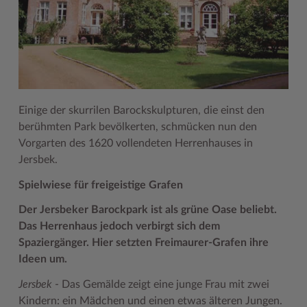
Geodatenportale (Kreiskarte)
Fotoarchiv
Kreispräsident
Offene Stellen
Klimaschutz beim Kreis Stormarn
Kulturelle Einrichtungen
Kfz-Zulassung
Hitzeschutz
Kreistag und Ausschüsse
Praktika und FSJ
Projekt e-Gewerbe
Museen
Kontakt / Öffnungszeiten
Klimaanpassungskonzept
Kreistag Sitzungskalender
Weiterbildung beim Kreis Stormarn
Stormarner Bündnis für bezahlbares Wohnen
Naturschutzgebiete
Lebenslagen
Kreistag Sitzungskalender
Kreisverwaltung
Wen wir suchen
Wirtschafts- und Aufbaugesellschaft Stormarn
Radwandern
Einige der skurrilen Barockskulpturen, die einst den
Leistungen
Lokales Wetter
Landrat
Zahlen, Daten, Fakten
Storchenhorste
berühmten Park bevölkerten, schmücken nun den
Vorgarten des 1620 vollendeten Herrenhauses in
Lexikon
Newsletter
Sonderbereiche
Lieblingsplätze in der Metropolregion
Jersbek.
Publikationen
Pressemeldungen
Stabsbereiche
Termine und Veranstaltungen
Spielwiese für freigeistige Grafen
Wo Sie uns finden
Social Media
Städte und Gemeinden
Tourismus
Der Jersbeker Barockpark ist als grüne Oase beliebt.
Wunsch-Kennzeichen ↗
Stellenangebote
Wahlen im Kreis
Umlandscout Hamburg
Das Herrenhaus jedoch verbirgt sich dem
Spaziergänger. Hier setzten Freimaurer-Grafen ihre
Zuständigkeitsfinder SH ↗
Stormarninfo
Wappen und Geschichte
Vereine und Gruppen
Ideen um.
Termine
Wappenrolle
Wälder und Moore
Jersbek
- Das Gemälde zeigt eine junge Frau mit zwei
Kindern: ein Mädchen und einen etwas älteren Jungen.
Ukrainehilfe
Was ist ein Kreis?