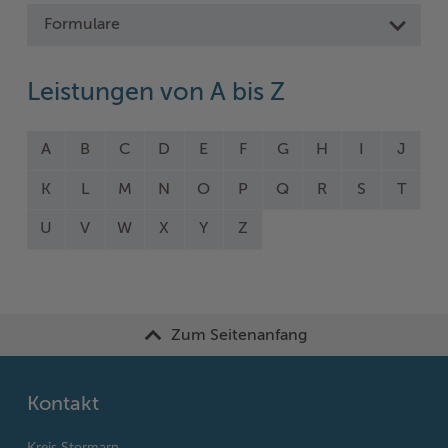
Formulare
Leistungen von A bis Z
A
B
C
D
E
F
G
H
I
J
K
L
M
N
O
P
Q
R
S
T
U
V
W
X
Y
Z
Zum Seitenanfang
Kontakt