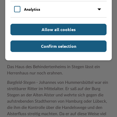
Analytics
Allow all cookies
Confirm selection
Das Haus des Behindertenheims in Stegen lässt ein
Herrenhaus nur noch erahnen.
Bargfeld-Stegen
- Johannes von Hummersbüttel war ein
streitbarer Ritter im Mittelalter. Er saß auf der Burg
Stegen an der Alten Alster und wehrte sich gegen die
aufstrebenden Stadtherren von Hamburg oder Lübeck,
die ihm die Kontrolle über die Handelswege und den
Alsterfluss streitig machten. Da er auf diese Weise viel