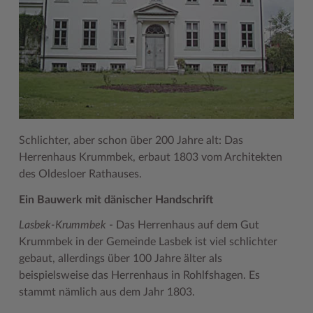
Geodatenportale (Kreiskarte)
Fotoarchiv
Kreispräsident
Offene Stellen
Klimaschutz beim Kreis Stormarn
Kulturelle Einrichtungen
Kfz-Zulassung
Hitzeschutz
Kreistag und Ausschüsse
Praktika und FSJ
Projekt e-Gewerbe
Museen
Kontakt / Öffnungszeiten
Klimaanpassungskonzept
Kreistag Sitzungskalender
Weiterbildung beim Kreis Stormarn
Stormarner Bündnis für bezahlbares Wohnen
Naturschutzgebiete
Lebenslagen
Kreistag Sitzungskalender
Kreisverwaltung
Wen wir suchen
Wirtschafts- und Aufbaugesellschaft Stormarn
Radwandern
Leistungen
Lokales Wetter
Landrat
Zahlen, Daten, Fakten
Storchenhorste
Schlichter, aber schon über 200 Jahre alt: Das
Lexikon
Newsletter
Sonderbereiche
Lieblingsplätze in der Metropolregion
Herrenhaus Krummbek, erbaut 1803 vom Architekten
des Oldesloer Rathauses.
Publikationen
Pressemeldungen
Stabsbereiche
Termine und Veranstaltungen
Ein Bauwerk mit dänischer Handschrift
Wo Sie uns finden
Social Media
Städte und Gemeinden
Tourismus
Lasbek-Krummbek
- Das Herrenhaus auf dem Gut
Wunsch-Kennzeichen ↗
Stellenangebote
Wahlen im Kreis
Umlandscout Hamburg
Krummbek in der Gemeinde Lasbek ist viel schlichter
Zuständigkeitsfinder SH ↗
Stormarninfo
Wappen und Geschichte
Vereine und Gruppen
gebaut, allerdings über 100 Jahre älter als
beispielsweise das Herrenhaus in Rohlfshagen. Es
Termine
Wappenrolle
Wälder und Moore
stammt nämlich aus dem Jahr 1803.
Ukrainehilfe
Was ist ein Kreis?