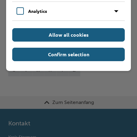
Formulare
Analytics
Leistungen von A bis Z
Allow all cookies
A
B
C
D
E
F
G
H
I
J
Confirm selection
K
L
M
N
O
P
Q
R
S
T
U
V
W
X
Y
Z
Zum Seitenanfang
Kontakt