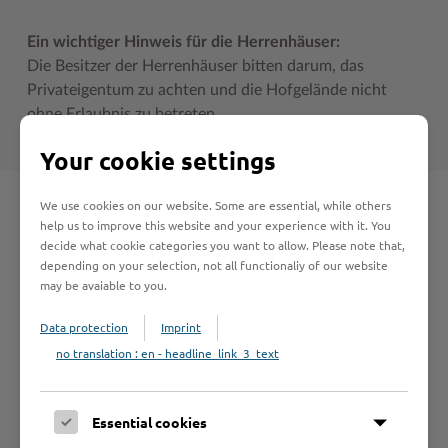
Ein wichtiger Hinweis für die Herrenhäuser:
Die Besitzer der Herrenhäuser bitten darum, das
Privateigentum zu achten und die Hofgelände nicht
ohne Erlaubnis zu betreten.
Your cookie settings
We use cookies on our website. Some are essential, while others
Schnelleinstieg
help us to improve this website and your experience with it. You
decide what cookie categories you want to allow. Please note that,
depending on your selection, not all functionaliy of our website
Seite auswählen
may be avaiable to you.
Data protection
Imprint
Online-Services
no translation : en - headline_link_3_text
Essential cookies