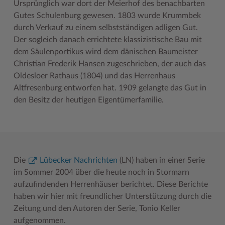
Ursprünglich war dort der Meierhof des benachbarten
Gutes Schulenburg gewesen. 1803 wurde Krummbek
Woche der Seelischen Gesundheit
Zahlen, Daten, Fakten
durch Verkauf zu einem selbstständigen adligen Gut.
#MeinStormarn
Der sogleich danach errichtete klassizistische Bau mit
dem Säulenportikus wird dem dänischen Baumeister
Karrieretag
Christian Frederik Hansen zugeschrieben, der auch das
Oldesloer Rathaus (1804) und das Herrenhaus
Altfresenburg entworfen hat. 1909 gelangte das Gut in
den Besitz der heutigen Eigentümerfamilie.
Die
Lübecker Nachrichten
(LN) haben in einer Serie
im Sommer 2004 über die heute noch in Stormarn
aufzufindenden Herrenhäuser berichtet. Diese Berichte
haben wir hier mit freundlicher Unterstützung durch die
Zeitung und den Autoren der Serie, Tonio Keller
aufgenommen.