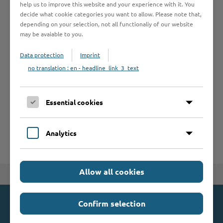
help us to improve this website and your experience with it. You
decide what cookie categories you want to allow. Please note that,
Formulare
depending on your selection, not all functionaliy of our website
may be avaiable to you.
Leistungen von A bis Z
Data protection
Imprint
no translation : en - headline_link_3_text
A
B
C
D
E
F
G
H
I
J
Essential cookies
K
L
M
N
O
P
Q
R
S
T
U
V
W
X
Y
Z
Analytics
Allow all cookies
Zum Seitenanfang
Confirm selection
Kontakt