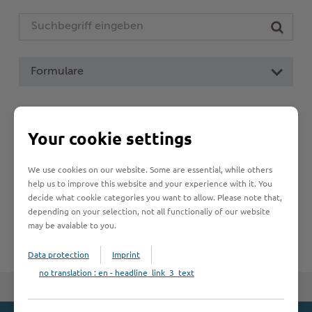
Woche der Seelischen Gesundheit
Zahlen, Daten, Fakten
#MeinStormarn
Formulare
Karrieretag
Leistungen von A bis Z
Your cookie settings
A
B
C
D
E
F
G
H
I
J
We use cookies on our website. Some are essential, while others
help us to improve this website and your experience with it. You
K
L
M
N
O
P
Q
R
S
T
decide what cookie categories you want to allow. Please note that,
depending on your selection, not all functionaliy of our website
U
V
W
X
Y
Z
may be avaiable to you.
Data protection
Imprint
no translation : en - headline_link_3_text
Zum Seitenanfang