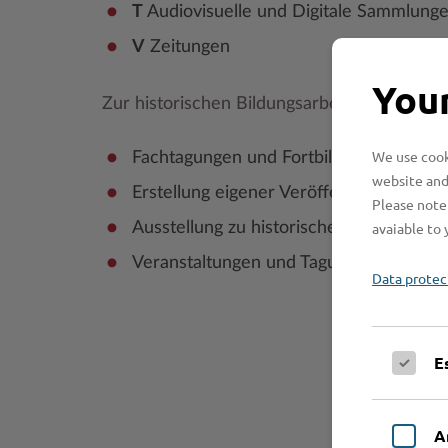
T
Audiovisuelle und Digitale Sammlung
V
Zeitungen
Your
Zur historischen Bildungsarbeit des Kreisa
We use cooki
Fachtagungen und Fortbildung der Archi
website and
Erstellung eigener Veröffentlichungen
Please note 
avaiable to 
Ausstellung zu historischen, kultur- un
Veranstaltungen und Tagungen zur Regi
Data protec
E
A