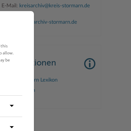
E-Mail:
kreisarchiv@kreis-stormarn.de
Homepage:
www.kreisarchiv-stormarn.de
 this
o allow.
may be
Informationen
Stormarn Lexikon
Leistungen