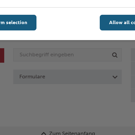
rm selection
Allow all c
Online-Services
L
Formulare
Zum Seitenanfang