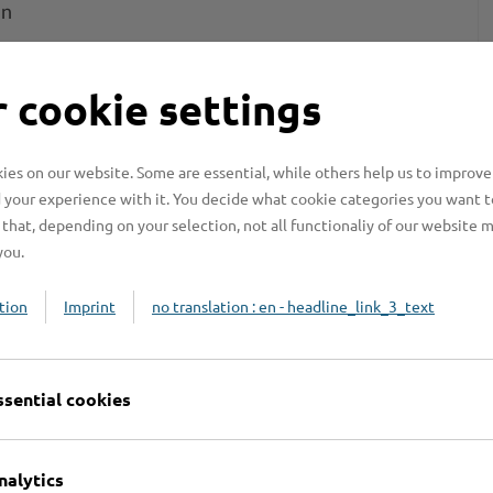
en
 cookie settings
rchivs gehören
es on our website. Some are essential, while others help us to improve
varinnen / Archivare des Kreises
 your experience with it. You decide what cookie categories you want t
that, depending on your selection, not all functionaliy of our website 
you.
d alltagsgeschichtlichen Themen
onalgeschichte
tion
Imprint
no translation : en - headline_link_3_text
ssential cookies
nalytics