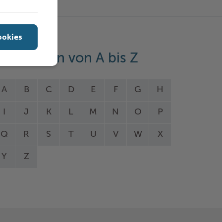
ookies
eistungen von A bis Z
A
B
C
D
E
F
G
H
I
J
K
L
M
N
O
P
Q
R
S
T
U
V
W
X
Y
Z