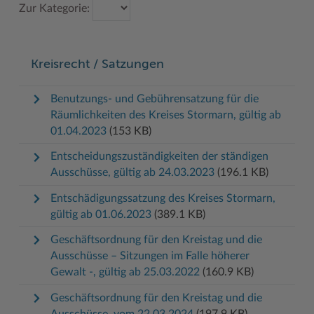
Zur Kategorie:
Geodatenportale (Kreiskarte)
Fotoarchiv
Kreispräsident
Offene Stellen
Klimaschutz beim Kreis Stormarn
Kulturelle Einrichtungen
Kfz-Zulassung
Hitzeschutz
Kreistag und Ausschüsse
Praktika und FSJ
Projekt e-Gewerbe
Museen
Kreisrecht / Satzungen
Kontakt / Öffnungszeiten
Klimaanpassungskonzept
Kreistag Sitzungskalender
Weiterbildung beim Kreis Stormarn
Stormarner Bündnis für bezahlbares Wohnen
Naturschutzgebiete
Lebenslagen
Kreistag Sitzungskalender
Kreisverwaltung
Wen wir suchen
Wirtschafts- und Aufbaugesellschaft Stormarn
Radwandern
Benutzungs- und Gebührensatzung für die
Räumlichkeiten des Kreises Stormarn, gültig ab
Leistungen
Lokales Wetter
Landrat
Zahlen, Daten, Fakten
Storchenhorste
01.04.2023
(153 KB)
Lexikon
Newsletter
Sonderbereiche
Lieblingsplätze in der Metropolregion
Entscheidungszuständigkeiten der ständigen
Ausschüsse, gültig ab 24.03.2023
(196.1 KB)
Publikationen
Pressemeldungen
Stabsbereiche
Termine und Veranstaltungen
Entschädigungssatzung des Kreises Stormarn,
Wo Sie uns finden
Social Media
Städte und Gemeinden
Tourismus
gültig ab 01.06.2023
(389.1 KB)
Wunsch-Kennzeichen ↗
Stellenangebote
Wahlen im Kreis
Umlandscout Hamburg
Geschäftsordnung für den Kreistag und die
Ausschüsse – Sitzungen im Falle höherer
Zuständigkeitsfinder SH ↗
Stormarninfo
Wappen und Geschichte
Vereine und Gruppen
Gewalt -, gültig ab 25.03.2022
(160.9 KB)
Termine
Wappenrolle
Wälder und Moore
Geschäftsordnung für den Kreistag und die
Ukrainehilfe
Was ist ein Kreis?
Ausschüsse, vom 22.03.2024
(197.9 KB)