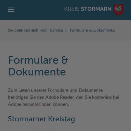
Sie befinden sich hier:
Service
Formulare & Dokumente
Formulare &
ZURÜCK
ZURÜCK
ZURÜCK
ZURÜCK
ZURÜCK
ZURÜCK
Dokumente
Service
Aktuelles
Der Kreis
Karriere
Wirtschaft
Freizeit und Kultur
Zum Lesen unserer Formulare und Dokumente
Ämter, Einrichtungen
Amtliche Bekanntmachungen
Fachbereiche
Ausbildung beim Kreis Stormarn
Beruf und Familie im Hansebelt
BahnRadWege
benötigen Sie den Adobe Reader, den Sie kostenlos bei
Bürgerportal Stormarn ↗
Ausschreibungen
Interessantes in und aus Stormarn
Der Kreis als Arbeitgeber
Branchenverzeichnis
Frei- und Hallenbäder
Adobe herunterladen können.
Führerscheine
Baustellen in Stormarn
Kreis Stormarn Porträt
Ihre Bewerbung
EG-Dienstleistungsrichtlinie (EG-DLRL)
Herrenhäuser
Stormarner Kreistag
Formulare & Dokumente
Bildungskommune
Kreiskarte
Initiativbewerbungen Verwaltung
Handwerk für nachhaltiges Wirtschaften
Kultur