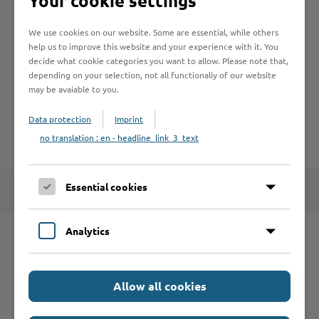
Your cookie settings
Kreistag und Ausschüsse
We use cookies on our website. Some are essential, while others
help us to improve this website and your experience with it. You
decide what cookie categories you want to allow. Please note that,
Vademecum - Kommunalrecht in Stichworten,
depending on your selection, not all functionaliy of our website
Stand: Juni 2023
(443.1 KB)
may be avaiable to you.
Data protection
Imprint
Zurück zur Übersicht
no translation : en - headline_link_3_text
Essential cookies
Analytics
Schnelleinstieg
Allow all cookies
Seite auswählen