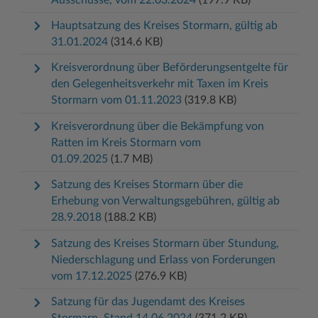
Woche der Seelischen Gesundheit
Zahlen, Daten, Fakten
Hauptsatzung des Kreises Stormarn, gültig ab
31.01.2024
(314.6 KB)
#MeinStormarn
Kreisverordnung über Beförderungsentgelte für
Karrieretag
den Gelegenheitsverkehr mit Taxen im Kreis
Stormarn vom 01.11.2023
(319.8 KB)
Kreisverordnung über die Bekämpfung von
Ratten im Kreis Stormarn vom
01.09.2025
(1.7 MB)
Satzung des Kreises Stormarn über die
Erhebung von Verwaltungsgebühren, gültig ab
28.9.2018
(188.2 KB)
Satzung des Kreises Stormarn über Stundung,
Niederschlagung und Erlass von Forderungen
vom 17.12.2025
(276.9 KB)
Satzung für das Jugendamt des Kreises