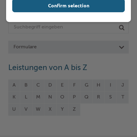
Confirm selection
Online-Services
Formulare
Leistungen von A bis Z
A
B
C
D
E
F
G
H
I
J
K
L
M
N
O
P
Q
R
S
T
U
V
W
X
Y
Z