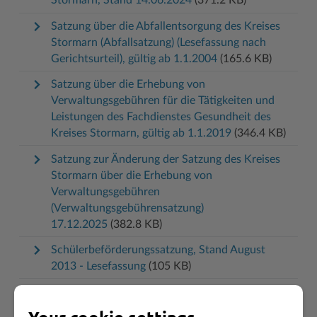
Stormarn, Stand 14.06.2024
(371.2 KB)
Satzung über die Abfallentsorgung des Kreises
Stormarn (Abfallsatzung) (Lesefassung nach
Gerichtsurteil), gültig ab 1.1.2004
(165.6 KB)
Satzung über die Erhebung von
Verwaltungsgebühren für die Tätigkeiten und
Leistungen des Fachdienstes Gesundheit des
Kreises Stormarn, gültig ab 1.1.2019
(346.4 KB)
Satzung zur Änderung der Satzung des Kreises
Stormarn über die Erhebung von
Verwaltungsgebühren
(Verwaltungsgebührensatzung)
17.12.2025
(382.8 KB)
Schülerbeförderungssatzung, Stand August
2013 - Lesefassung
(105 KB)
Tarif der privatrechtlichen Benutzungsentgelte
Abfallentsorgung, gültig ab 1.1.2024
(2.8 MB)