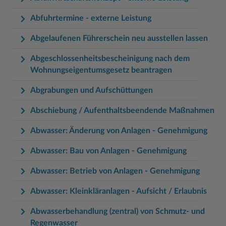
Woche der Seelischen Gesundheit
Zahlen, Daten, Fakten
Abfuhrtermine - externe Leistung
#MeinStormarn
Abgelaufenen Führerschein neu ausstellen lassen
Karrieretag
Abgeschlossenheitsbescheinigung nach dem
Wohnungseigentumsgesetz beantragen
Abgrabungen und Aufschüttungen
Abschiebung / Aufenthaltsbeendende Maßnahmen
Abwasser: Änderung von Anlagen - Genehmigung
Abwasser: Bau von Anlagen - Genehmigung
Abwasser: Betrieb von Anlagen - Genehmigung
Abwasser: Kleinkläranlagen - Aufsicht / Erlaubnis
Abwasserbehandlung (zentral) von Schmutz- und
Regenwasser