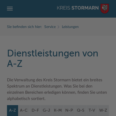
Sie befinden sich hier:
Service
Leistungen
Dienstleistungen von
ZURÜCK
ZURÜCK
ZURÜCK
ZURÜCK
ZURÜCK
ZURÜCK
A-Z
Service
Aktuelles
Der Kreis
Karriere
Wirtschaft
Freizeit und Kultur
Die Verwaltung des Kreis Stormarn bietet ein breites
Ämter, Einrichtungen
Amtliche Bekanntmachungen
Fachbereiche
Ausbildung beim Kreis Stormarn
Beruf und Familie im Hansebelt
BahnRadWege
Spektrum an Dienstleistungen. Was Sie bei den
Bürgerportal Stormarn ↗
Ausschreibungen
Interessantes in und aus Stormarn
Der Kreis als Arbeitgeber
Branchenverzeichnis
Frei- und Hallenbäder
einzelnen Bereichen erledigen können, finden Sie unten
alphabetisch sortiert.
Führerscheine
Baustellen in Stormarn
Kreis Stormarn Porträt
Ihre Bewerbung
EG-Dienstleistungsrichtlinie (EG-DLRL)
Herrenhäuser
A-Z
A-C
D-F
G-J
K-M
N-P
Q-S
T-V
W-Z
Formulare & Dokumente
Bildungskommune
Kreiskarte
Initiativbewerbungen Verwaltung
Handwerk für nachhaltiges Wirtschaften
Kultur