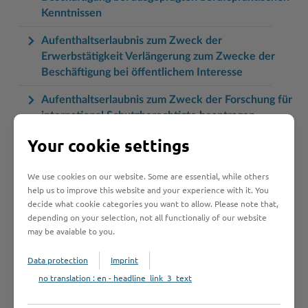
Kenntnissen
Aufenthaltserlaubnis zum Zweck der
Erwerbstätigkeit Verlängerung zum Zwecke der
Beschäftigung bei öffentlichem Interesse
Aufenthaltserlaubnis zum Zweck der Forschung für
international Schutzberechtigte beantragen
Your cookie settings
Aufenthaltserlaubnis zum Zweck der Forschung
beantragen
We use cookies on our website. Some are essential, while others
Aufenthaltserlaubnis zum Zweck der selbständigen
help us to improve this website and your experience with it. You
Tätigkeit beantragen
decide what cookie categories you want to allow. Please note that,
depending on your selection, not all functionaliy of our website
Aufenthaltserlaubnis zum Zweck der
may be avaiable to you.
Studienbewerbung beantragen
Data protection
Imprint
Aufenthaltserlaubnis zum Zwecke der schulischen
no translation : en - headline_link_3_text
Berufsausbildung beantragen