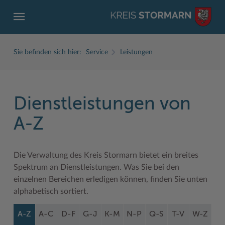
Sie befinden sich hier:
Service
Leistungen
Dienstleistungen von
ZURÜCK
ZURÜCK
ZURÜCK
ZURÜCK
ZURÜCK
ZURÜCK
A-Z
Service
Aktuelles
Der Kreis
Karriere
Wirtschaft
Freizeit und Kultur
Die Verwaltung des Kreis Stormarn bietet ein breites
Ämter, Einrichtungen
Amtliche Bekanntmachungen
Fachbereiche
Ausbildung beim Kreis Stormarn
Beruf und Familie im Hansebelt
BahnRadWege
Spektrum an Dienstleistungen. Was Sie bei den
Bürgerportal Stormarn ↗
Ausschreibungen
Interessantes in und aus Stormarn
Der Kreis als Arbeitgeber
Branchenverzeichnis
Frei- und Hallenbäder
einzelnen Bereichen erledigen können, finden Sie unten
alphabetisch sortiert.
Führerscheine
Baustellen in Stormarn
Kreis Stormarn Porträt
Ihre Bewerbung
EG-Dienstleistungsrichtlinie (EG-DLRL)
Herrenhäuser
A-Z
A-C
D-F
G-J
K-M
N-P
Q-S
T-V
W-Z
Formulare & Dokumente
Bildungskommune
Kreiskarte
Initiativbewerbungen Verwaltung
Handwerk für nachhaltiges Wirtschaften
Kultur