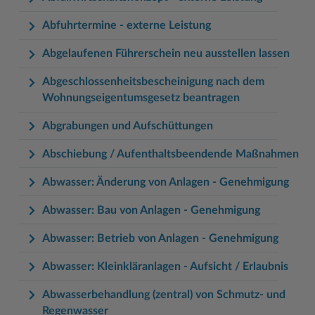
Woche der Seelischen Gesundheit
Zahlen, Daten, Fakten
Abfuhrtermine - externe Leistung
#MeinStormarn
Abgelaufenen Führerschein neu ausstellen lassen
Karrieretag
Abgeschlossenheitsbescheinigung nach dem
Wohnungseigentumsgesetz beantragen
Abgrabungen und Aufschüttungen
Abschiebung / Aufenthaltsbeendende Maßnahmen
Abwasser: Änderung von Anlagen - Genehmigung
Abwasser: Bau von Anlagen - Genehmigung
Abwasser: Betrieb von Anlagen - Genehmigung
Abwasser: Kleinkläranlagen - Aufsicht / Erlaubnis
Abwasserbehandlung (zentral) von Schmutz- und
Regenwasser