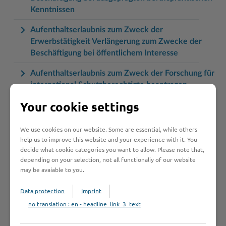
Kenntnissen
Aufenthaltserlaubnis zum Zweck der
Erwerbstätigkeit Verlängerung zum Zwecke der
Beschäftigung bei öffentlichem Interesse
Aufenthaltserlaubnis zum Zweck der Forschung für
international Schutzberechtigte beantragen
Your cookie settings
Aufenthaltserlaubnis zum Zweck der Forschung
beantragen
We use cookies on our website. Some are essential, while others
Aufenthaltserlaubnis zum Zweck der selbständigen
help us to improve this website and your experience with it. You
Tätigkeit beantragen
decide what cookie categories you want to allow. Please note that,
depending on your selection, not all functionaliy of our website
Aufenthaltserlaubnis zum Zweck der
may be avaiable to you.
Studienbewerbung beantragen
Data protection
Imprint
Aufenthaltserlaubnis zum Zwecke der schulischen
no translation : en - headline_link_3_text
Berufsausbildung beantragen