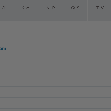
-J
K-M
N-P
Q-S
T-V
arn