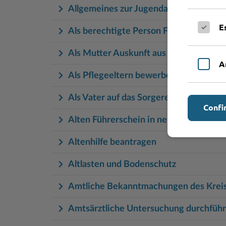
Allgemeines zur Jugendarbeit (Hauptse
E
Als berechtigte Person Fahrzeugregis
Als Mutter Auskunft aus dem Sorgereg
A
Als Pflegeeltern bewerben, Eignungsp
Als Vater auf das Sorgerecht verzichte
Confi
Alten Führerschein in neuen Führersc
Altenhilfe beantragen
Altlasten und Bodenschutz
Amtliche Bekanntmachungen des Krei
Amtsärztliche Untersuchung durchführ