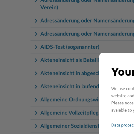
Adressänderung oder Namensänderungen 
Verein)
Adressänderung oder Namensänderungen
Adressänderung oder Namensänderungen
AIDS-Test (sogenannter)
Akteneinsicht als Beteiligte an einem
Your
Akteneinsicht in abgeschlossene Baua
Akteneinsicht in laufende Bauakten
We use cooki
website and
Allgemeine Ordnungswidrigkeiten
Please note 
avaiable to 
Allgemeine Vollzeitpflege bei Pflegeki
Data protec
Allgemeiner Sozialdienst