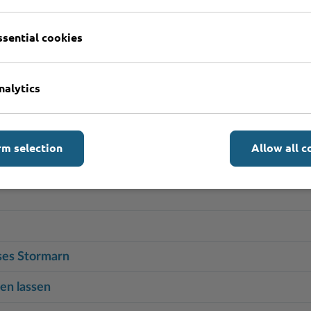
ite)
ssential cookies
terauskunft beantragen
ister beantragen
nalytics
rüfung
n und in die Adoption des Kindes einwilligen
rm selection
Allow all c
hein umtauschen
ses Stormarn
en lassen