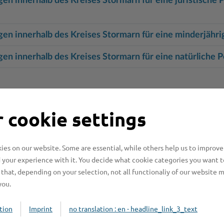
innerhalb des Kreises Stormarn für eine juristische P
 innerhalb des Kreises Stormarn für eine minderjähri
 innerhalb des Kreises Stormarn für eine natürliche 
 Verwaltungsverfahren beantragen
 cookie settings
kten
es on our website. Some are essential, while others help us to improve
 your experience with it. You decide what cookie categories you want t
that, depending on your selection, not all functionaliy of our website 
you.
ndern, Begleitung
tion
Imprint
no translation : en - headline_link_3_text