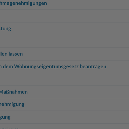
snahmegenehmigungen
stung
len lassen
ch dem Wohnungseigentumsgesetz beantragen
e Maßnahmen
enehmigung
igung