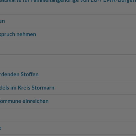
haltskarte für Familienangehörige von EU-/ EWR-Bürge
en
nspruch nehmen
rdenden Stoffen
dels im Kreis Stormarn
Kommune einreichen
e