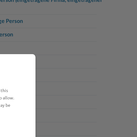
erson (eingetragene Firma, eingetragener
ge Person
Person
 this
o allow.
may be