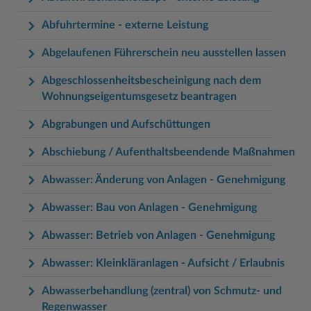
Woche der Seelischen Gesundheit
Zahlen, Daten, Fakten
Abfuhrtermine - externe Leistung
#MeinStormarn
Abgelaufenen Führerschein neu ausstellen lassen
Karrieretag
Abgeschlossenheitsbescheinigung nach dem
Wohnungseigentumsgesetz beantragen
Abgrabungen und Aufschüttungen
Abschiebung / Aufenthaltsbeendende Maßnahmen
Abwasser: Änderung von Anlagen - Genehmigung
Abwasser: Bau von Anlagen - Genehmigung
Abwasser: Betrieb von Anlagen - Genehmigung
Abwasser: Kleinkläranlagen - Aufsicht / Erlaubnis
Abwasserbehandlung (zentral) von Schmutz- und
Regenwasser