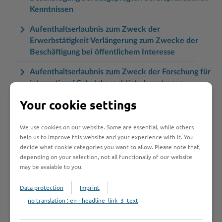
Kenntnissen
Aufenthaltserlaubnis zum Zweck der
Erwerbstätigkeit Verlängerung zum Zwecke der
Beschäftigung bei öffentlichem Interesse
Aufenthaltserlaubnis zum Zweck der Forschung für
international Schutzberechtigte beantragen
Your cookie settings
Aufenthaltserlaubnis zum Zweck der Forschung
beantragen
We use cookies on our website. Some are essential, while others
Aufenthaltserlaubnis zum Zweck der selbständigen
help us to improve this website and your experience with it. You
Tätigkeit beantragen
decide what cookie categories you want to allow. Please note that,
depending on your selection, not all functionaliy of our website
Aufenthaltserlaubnis zum Zweck der
may be avaiable to you.
Studienbewerbung beantragen
Data protection
Imprint
Aufenthaltserlaubnis zum Zwecke der schulischen
no translation : en - headline_link_3_text
Berufsausbildung beantragen