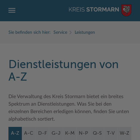
Sie befinden sich hier:
Service
Leistungen
Dienstleistungen von
ZURÜCK
ZURÜCK
ZURÜCK
ZURÜCK
ZURÜCK
ZURÜCK
A-Z
Service
Aktuelles
Der Kreis
Karriere
Wirtschaft
Freizeit und Kultur
Die Verwaltung des Kreis Stormarn bietet ein breites
Ämter, Einrichtungen
Amtliche Bekanntmachungen
Fachbereiche
Ausbildung beim Kreis Stormarn
Beruf und Familie im Hansebelt
BahnRadWege
Spektrum an Dienstleistungen. Was Sie bei den
Bürgerportal Stormarn ↗
Ausschreibungen
Interessantes in und aus Stormarn
Der Kreis als Arbeitgeber
Branchenverzeichnis
Frei- und Hallenbäder
einzelnen Bereichen erledigen können, finden Sie unten
alphabetisch sortiert.
Führerscheine
Baustellen in Stormarn
Kreis Stormarn Porträt
Ihre Bewerbung
EG-Dienstleistungsrichtlinie (EG-DLRL)
Herrenhäuser
A-Z
A-C
D-F
G-J
K-M
N-P
Q-S
T-V
W-Z
Formulare & Dokumente
Bildungskommune
Kreiskarte
Initiativbewerbungen Verwaltung
Handwerk für nachhaltiges Wirtschaften
Kultur