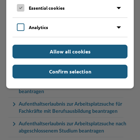
Aufenthaltserlaubnis zum Zwecke des Studiums
Essential cookies
beantragen
Aufenthaltserlaubnis zur Anerkennung der
Analytics
Berufsqualifikation während einer Beschäftigung
beantragen
Aufenthaltserlaubnis zur Ablegung einer Prüfung
Allow all cookies
zur Anerkennung einer ausländischen
Berufsqualifikation beantragen
Confirm selection
Aufenthaltserlaubnis zur Arbeitsplatzsuche für
Fachkräfte mit akademischer Ausbildung
beantragen
Aufenthaltserlaubnis zur Arbeitsplatzsuche für
Fachkräfte mit Berufsausbildung beantragen
Aufenthaltserlaubnis zur Arbeitsplatzsuche nach
abgeschlossenem Studium beantragen