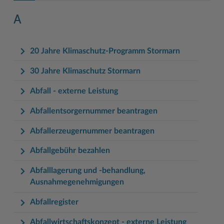
Geodatenportale (Kreiskarte)
Fotoarchiv
Kreispräsident
Offene Stellen
Klimaschutz beim Kreis Stormarn
Kulturelle Einrichtungen
A
Kfz-Zulassung
Hitzeschutz
Kreistag und Ausschüsse
Praktika und FSJ
Projekt e-Gewerbe
Museen
Kontakt / Öffnungszeiten
Klimaanpassungskonzept
Kreistag Sitzungskalender
Weiterbildung beim Kreis Stormarn
Stormarner Bündnis für bezahlbares Wohnen
Naturschutzgebiete
20 Jahre Klimaschutz-Programm Stormarn
Lebenslagen
Kreistag Sitzungskalender
Kreisverwaltung
Wen wir suchen
Wirtschafts- und Aufbaugesellschaft Stormarn
Radwandern
30 Jahre Klimaschutz Stormarn
Leistungen
Lokales Wetter
Landrat
Zahlen, Daten, Fakten
Storchenhorste
Abfall - externe Leistung
Lexikon
Newsletter
Sonderbereiche
Lieblingsplätze in der Metropolregion
Abfallentsorgernummer beantragen
Publikationen
Pressemeldungen
Stabsbereiche
Termine und Veranstaltungen
Abfallerzeugernummer beantragen
Wo Sie uns finden
Social Media
Städte und Gemeinden
Tourismus
Abfallgebühr bezahlen
Wunsch-Kennzeichen ↗
Stellenangebote
Wahlen im Kreis
Umlandscout Hamburg
Abfalllagerung und -behandlung,
Ausnahmegenehmigungen
Zuständigkeitsfinder SH ↗
Stormarninfo
Wappen und Geschichte
Vereine und Gruppen
Abfallregister
Termine
Wappenrolle
Wälder und Moore
Ukrainehilfe
Was ist ein Kreis?
Abfallwirtschaftskonzept - externe Leistung