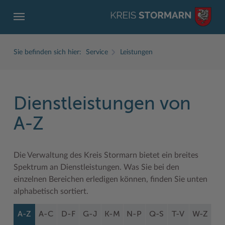
Sie befinden sich hier:
Service
Leistungen
Dienstleistungen von
ZURÜCK
ZURÜCK
ZURÜCK
ZURÜCK
ZURÜCK
ZURÜCK
A-Z
Service
Aktuelles
Der Kreis
Karriere
Wirtschaft
Freizeit und Kultur
Die Verwaltung des Kreis Stormarn bietet ein breites
Ämter, Einrichtungen
Amtliche Bekanntmachungen
Fachbereiche
Ausbildung beim Kreis Stormarn
Beruf und Familie im Hansebelt
BahnRadWege
Spektrum an Dienstleistungen. Was Sie bei den
Bürgerportal Stormarn ↗
Ausschreibungen
Interessantes in und aus Stormarn
Der Kreis als Arbeitgeber
Branchenverzeichnis
Frei- und Hallenbäder
einzelnen Bereichen erledigen können, finden Sie unten
alphabetisch sortiert.
Führerscheine
Baustellen in Stormarn
Kreis Stormarn Porträt
Ihre Bewerbung
EG-Dienstleistungsrichtlinie (EG-DLRL)
Herrenhäuser
A-Z
A-C
D-F
G-J
K-M
N-P
Q-S
T-V
W-Z
Formulare & Dokumente
Bildungskommune
Kreiskarte
Initiativbewerbungen Verwaltung
Handwerk für nachhaltiges Wirtschaften
Kultur