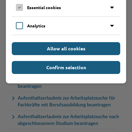
Aufenthaltserlaubnis zum Zwecke des Studiums
Essential cookies
beantragen
Aufenthaltserlaubnis zur Anerkennung der
Analytics
Berufsqualifikation während einer Beschäftigung
beantragen
Aufenthaltserlaubnis zur Ablegung einer Prüfung
Allow all cookies
zur Anerkennung einer ausländischen
Berufsqualifikation beantragen
Confirm selection
Aufenthaltserlaubnis zur Arbeitsplatzsuche für
Fachkräfte mit akademischer Ausbildung
beantragen
Aufenthaltserlaubnis zur Arbeitsplatzsuche für
Fachkräfte mit Berufsausbildung beantragen
Aufenthaltserlaubnis zur Arbeitsplatzsuche nach
abgeschlossenem Studium beantragen