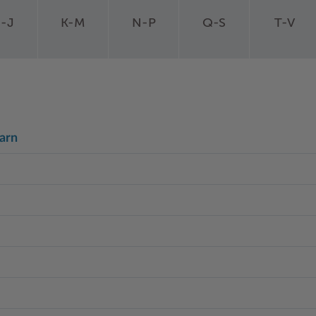
-J
K-M
N-P
Q-S
T-V
arn