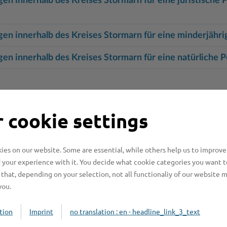
innerhalb des Kreises Stormarn für eine juristische P
 innerhalb des Kreises Stormarn für eine minderjähri
 innerhalb des Kreises Stormarn für eine natürliche 
 Verwaltungsverfahren beantragen
 cookie settings
kten
es on our website. Some are essential, while others help us to improve
 your experience with it. You decide what cookie categories you want t
that, depending on your selection, not all functionaliy of our website 
you.
ndern, Begleitung
tion
Imprint
no translation : en - headline_link_3_text