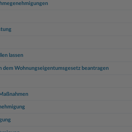
snahmegenehmigungen
stung
len lassen
ch dem Wohnungseigentumsgesetz beantragen
e Maßnahmen
enehmigung
igung