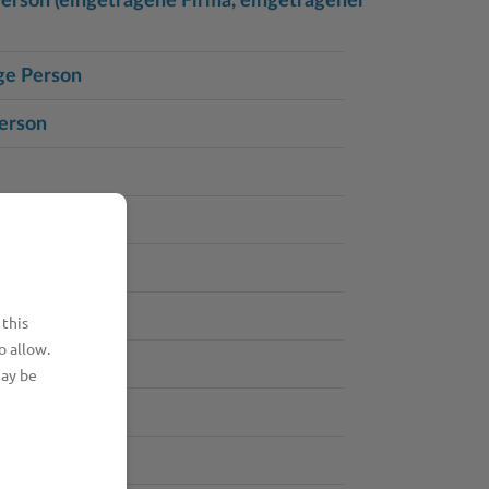
erson (eingetragene Firma, eingetragener
ge Person
Person
 this
o allow.
may be