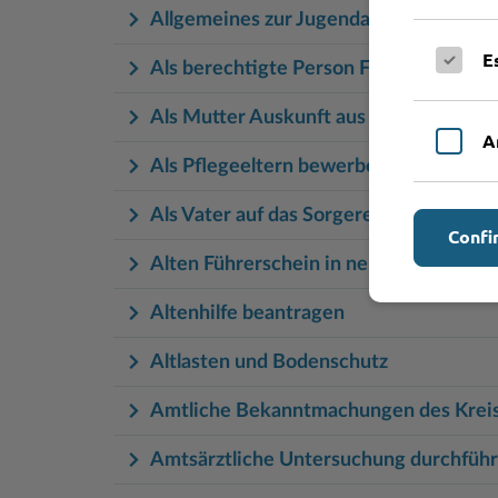
Allgemeines zur Jugendarbeit (Hauptse
E
Als berechtigte Person Fahrzeugregis
Als Mutter Auskunft aus dem Sorgereg
A
Als Pflegeeltern bewerben, Eignungsp
Als Vater auf das Sorgerecht verzichte
Confi
Alten Führerschein in neuen Führersc
Altenhilfe beantragen
Altlasten und Bodenschutz
Amtliche Bekanntmachungen des Krei
Amtsärztliche Untersuchung durchführ