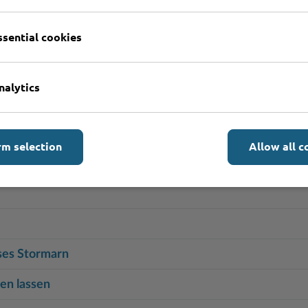
ite)
ssential cookies
terauskunft beantragen
ister beantragen
nalytics
rüfung
n und in die Adoption des Kindes einwilligen
rm selection
Allow all c
hein umtauschen
ses Stormarn
en lassen