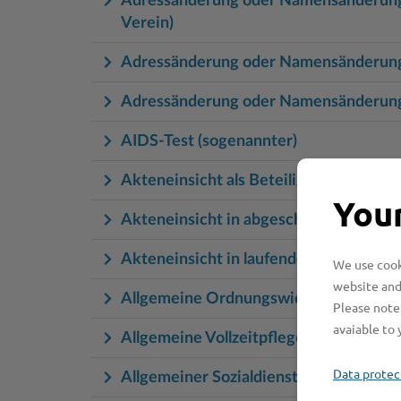
Adressänderung oder Namensänderungen 
Verein)
Adressänderung oder Namensänderungen
Adressänderung oder Namensänderungen
AIDS-Test (sogenannter)
Akteneinsicht als Beteiligte an einem
Your
Akteneinsicht in abgeschlossene Baua
Akteneinsicht in laufende Bauakten
We use cooki
website and
Allgemeine Ordnungswidrigkeiten
Please note 
avaiable to 
Allgemeine Vollzeitpflege bei Pflegeki
Data protec
Allgemeiner Sozialdienst