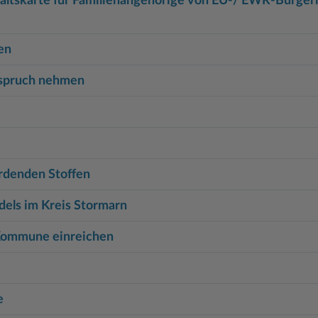
haltskarte für Familienangehörige von EU-/ EWR-Bürge
en
nspruch nehmen
rdenden Stoffen
dels im Kreis Stormarn
Kommune einreichen
e