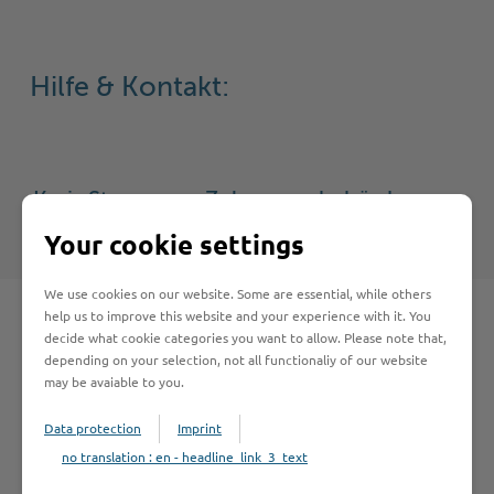
Hilfe & Kontakt:
Kreis Stormarn - Zulassungsbehörde
Your cookie settings
We use cookies on our website. Some are essential, while others
help us to improve this website and your experience with it. You
decide what cookie categories you want to allow. Please note that,
depending on your selection, not all functionaliy of our website
Schnelleinstieg
may be avaiable to you.
Data protection
Imprint
Seite auswählen
no translation : en - headline_link_3_text