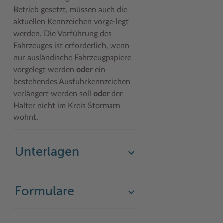
Betrieb gesetzt, müssen auch die
Woche der Seelischen Gesundheit
Zahlen, Daten, Fakten
aktuellen Kennzeichen vorge-legt
werden. Die Vorführung des
#MeinStormarn
Fahrzeuges ist erforderlich, wenn
Karrieretag
nur ausländische Fahrzeugpapiere
vorgelegt werden
oder
ein
bestehendes Ausfuhrkennzeichen
verlängert werden soll
oder
der
Halter nicht im Kreis Stormarn
wohnt.
Unterlagen
Formulare