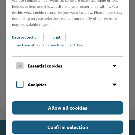
We use cookies on our website. Some are essential, while others
help us to improve this website and your experience with it. You
decide what cookie categories you want to allow. Please note that,
depending on your selection, not all functionaliy of our website
Formulare
may be avaiable to you.
Data protection
Imprint
Leistungen von A bis Z
no translation : en - headline_link_3_text
A
B
C
D
E
F
G
H
I
J
Essential cookies
K
L
M
N
O
P
Q
R
S
T
U
V
W
X
Y
Z
Analytics
Allow all cookies
Zum Seitenanfang
Confirm selection
Kontakt