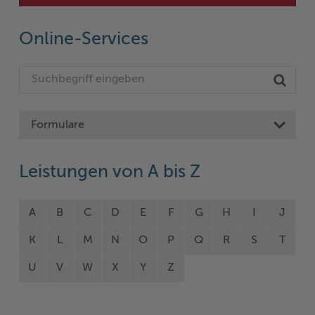
Online-Services
Formulare
Leistungen von A bis Z
A
B
C
D
E
F
G
H
I
J
K
L
M
N
O
P
Q
R
S
T
U
V
W
X
Y
Z