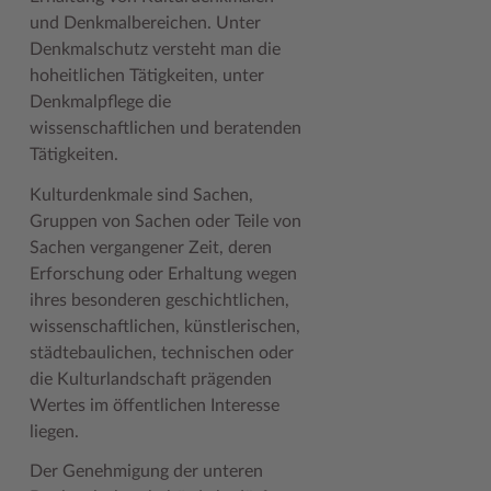
Geodatenportale (Kreiskarte)
Fotoarchiv
Kreispräsident
Offene Stellen
Klimaschutz beim Kreis Stormarn
Kulturelle Einrichtungen
und Denkmalbereichen. Unter
Denkmalschutz versteht man die
Kfz-Zulassung
Hitzeschutz
Kreistag und Ausschüsse
Praktika und FSJ
Projekt e-Gewerbe
Museen
hoheitlichen Tätigkeiten, unter
Denkmalpflege die
Kontakt / Öffnungszeiten
Klimaanpassungskonzept
Kreistag Sitzungskalender
Weiterbildung beim Kreis Stormarn
Stormarner Bündnis für bezahlbares Wohnen
Naturschutzgebiete
wissenschaftlichen und beratenden
Lebenslagen
Kreistag Sitzungskalender
Kreisverwaltung
Wen wir suchen
Wirtschafts- und Aufbaugesellschaft Stormarn
Radwandern
Tätigkeiten.
Leistungen
Lokales Wetter
Landrat
Zahlen, Daten, Fakten
Storchenhorste
Kulturdenkmale sind Sachen,
Gruppen von Sachen oder Teile von
Lexikon
Newsletter
Sonderbereiche
Lieblingsplätze in der Metropolregion
Sachen vergangener Zeit, deren
Erforschung oder Erhaltung wegen
Publikationen
Pressemeldungen
Stabsbereiche
Termine und Veranstaltungen
ihres besonderen geschichtlichen,
Wo Sie uns finden
Social Media
Städte und Gemeinden
Tourismus
wissenschaftlichen, künstlerischen,
städtebaulichen, technischen oder
Wunsch-Kennzeichen ↗
Stellenangebote
Wahlen im Kreis
Umlandscout Hamburg
die Kulturlandschaft prägenden
Zuständigkeitsfinder SH ↗
Stormarninfo
Wappen und Geschichte
Vereine und Gruppen
Wertes im öffentlichen Interesse
liegen.
Termine
Wappenrolle
Wälder und Moore
Der Genehmigung der unteren
Ukrainehilfe
Was ist ein Kreis?