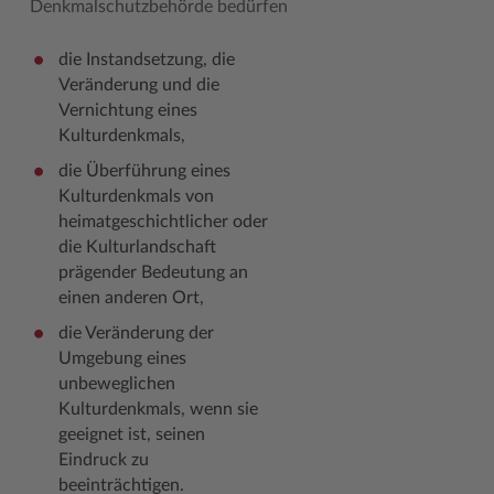
Denkmalschutzbehörde bedürfen
Woche der Seelischen Gesundheit
Zahlen, Daten, Fakten
die Instandsetzung, die
#MeinStormarn
Veränderung und die
Vernichtung eines
Karrieretag
Kulturdenkmals,
die Überführung eines
Kulturdenkmals von
heimatgeschichtlicher oder
die Kulturlandschaft
prägender Bedeutung an
einen anderen Ort,
die Veränderung der
Umgebung eines
unbeweglichen
Kulturdenkmals, wenn sie
geeignet ist, seinen
Eindruck zu
beeinträchtigen.