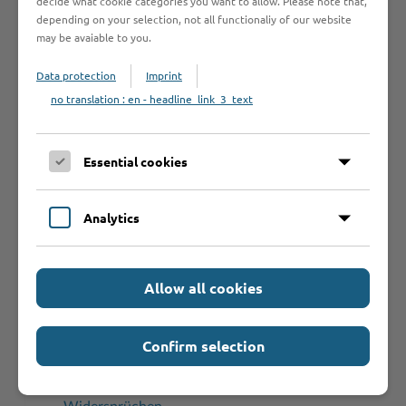
decide what cookie categories you want to allow. Please note that,
Fachdienstleitung:
depending on your selection, not all functionaliy of our website
Johanna Löwe
may be avaiable to you.
Gebäude F
,
Raum F 119
Data protection
Imprint
Tel: 0 45 31 - 160 16 88
no translation : en - headline_link_3_text
E-Mail:
bauaufsicht@kreis-stormarn.de
Zuständigkeiten
Essential cookies
Karte der Zuständigkeiten für die Bearbeitung
von Vorbescheids- und Bauanträgen für
Analytics
Vorhaben im Innenbereich
Mitarbeiter/innen des Fachdienstes Bauaufsicht
Allow all cookies
und Denkmalschutz (Kontaktdaten)
Übersichtskarte der Zuständigkeiten für den
vorbeugenden Brandschutz
Confirm selection
Übersichtskarte der Zuständigkeiten für die
Bearbeitung von Bauordnungsverfügungen,