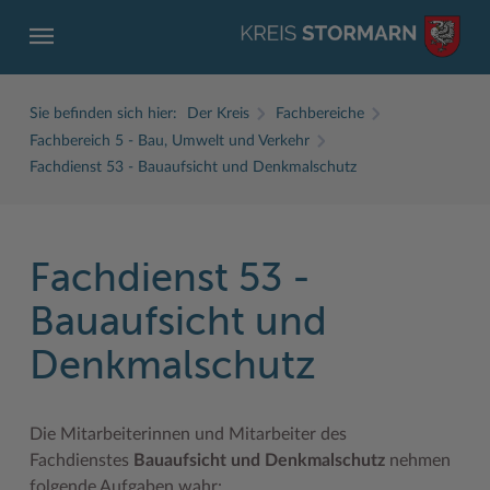
Sie befinden sich hier:
Der Kreis
Fachbereiche
Fachbereich 5 - Bau, Umwelt und Verkehr
Fachdienst 53 - Bauaufsicht und Denkmalschutz
ZURÜCK
ZURÜCK
ZURÜCK
ZURÜCK
ZURÜCK
ZURÜCK
Fachdienst 53 -
Service
Aktuelles
Der Kreis
Karriere
Wirtschaft
Freizeit und Kultur
Bauaufsicht und
Ämter, Einrichtungen
Amtliche Bekanntmachungen
Fachbereiche
Ausbildung beim Kreis Stormarn
Beruf und Familie im Hansebelt
BahnRadWege
Denkmalschutz
Bürgerportal Stormarn ↗
Ausschreibungen
Interessantes in und aus Stormarn
Der Kreis als Arbeitgeber
Branchenverzeichnis
Frei- und Hallenbäder
Führerscheine
Baustellen in Stormarn
Kreis Stormarn Porträt
Ihre Bewerbung
EG-Dienstleistungsrichtlinie (EG-DLRL)
Herrenhäuser
Die Mitarbeiterinnen und Mitarbeiter des
Fachdienstes
Bauaufsicht und Denkmalschutz
nehmen
Formulare & Dokumente
Bildungskommune
Kreiskarte
Initiativbewerbungen Verwaltung
Handwerk für nachhaltiges Wirtschaften
Kultur
folgende Aufgaben wahr: