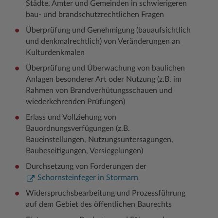
Städte, Ämter und Gemeinden in schwierigeren
bau- und brandschutzrechtlichen Fragen
Woche der Seelischen Gesundheit
Zahlen, Daten, Fakten
Überprüfung und Genehmigung (bauaufsichtlich
#MeinStormarn
und denkmalrechtlich) von Veränderungen an
Kulturdenkmalen
Karrieretag
Überprüfung und Überwachung von baulichen
Anlagen besonderer Art oder Nutzung (z.B. im
Rahmen von Brandverhütungsschauen und
wiederkehrenden Prüfungen)
Erlass und Vollziehung von
Bauordnungsverfügungen (z.B.
Baueinstellungen, Nutzungsuntersagungen,
Baubeseitigungen, Versiegelungen)
Durchsetzung von Forderungen der
Schornsteinfeger in Stormarn
Widerspruchsbearbeitung und Prozessführung
auf dem Gebiet des öffentlichen Baurechts