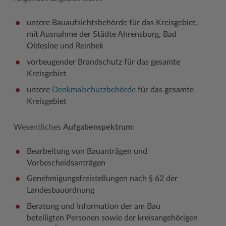
Geodatenportale (Kreiskarte)
Fotoarchiv
Kreispräsident
Offene Stellen
Klimaschutz beim Kreis Stormarn
Kulturelle Einrichtungen
untere Bauaufsichtsbehörde für das Kreisgebiet,
Kfz-Zulassung
Hitzeschutz
Kreistag und Ausschüsse
Praktika und FSJ
Projekt e-Gewerbe
Museen
mit Ausnahme der Städte Ahrensburg, Bad
Oldesloe und Reinbek
Kontakt / Öffnungszeiten
Klimaanpassungskonzept
Kreistag Sitzungskalender
Weiterbildung beim Kreis Stormarn
Stormarner Bündnis für bezahlbares Wohnen
Naturschutzgebiete
vorbeugender Brandschutz für das gesamte
Lebenslagen
Kreistag Sitzungskalender
Kreisverwaltung
Wen wir suchen
Wirtschafts- und Aufbaugesellschaft Stormarn
Radwandern
Kreisgebiet
Leistungen
Lokales Wetter
Landrat
Zahlen, Daten, Fakten
Storchenhorste
untere
Denkmalschutzbehörde
für das gesamte
Kreisgebiet
Lexikon
Newsletter
Sonderbereiche
Lieblingsplätze in der Metropolregion
Publikationen
Pressemeldungen
Stabsbereiche
Termine und Veranstaltungen
Wesentliches
Aufgabenspektrum
:
Wo Sie uns finden
Social Media
Städte und Gemeinden
Tourismus
Bearbeitung von Bauanträgen und
Vorbescheidsanträgen
Wunsch-Kennzeichen ↗
Stellenangebote
Wahlen im Kreis
Umlandscout Hamburg
Genehmigungsfreistellungen nach § 62 der
Zuständigkeitsfinder SH ↗
Stormarninfo
Wappen und Geschichte
Vereine und Gruppen
Landesbauordnung
Termine
Wappenrolle
Wälder und Moore
Beratung und Information der am Bau
beteiligten Personen sowie der kreisangehörigen
Ukrainehilfe
Was ist ein Kreis?