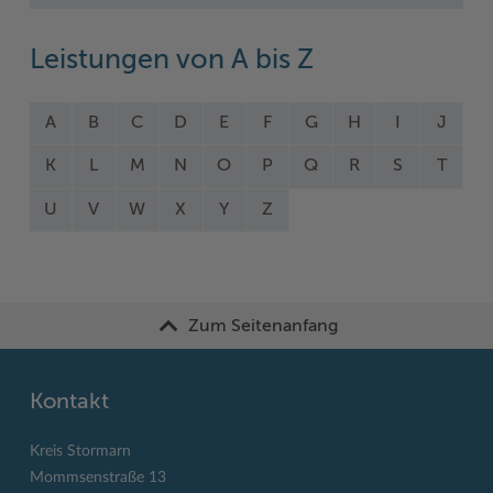
Leistungen von A bis Z
A
B
C
D
E
F
G
H
I
J
K
L
M
N
O
P
Q
R
S
T
U
V
W
X
Y
Z
Zum Seitenanfang
Kontakt
Kreis Stormarn
Mommsenstraße 13