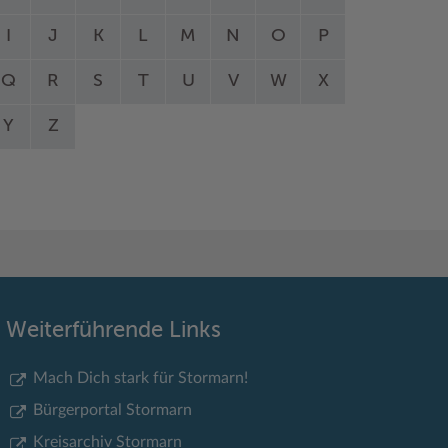
I
J
K
L
M
N
O
P
Q
R
S
T
U
V
W
X
Y
Z
Weiterführende Links
Mach Dich stark für Stormarn!
Bürgerportal Stormarn
Kreisarchiv Stormarn