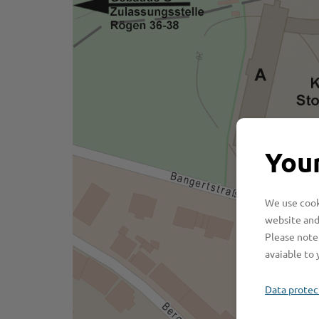
Your
We use cooki
website and
Please note 
avaiable to 
Data protec