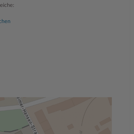
eiche:
schen