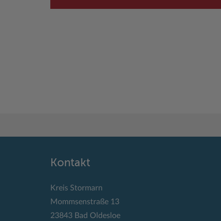
Kontakt
Kreis Stormarn
Mommsenstraße 13
23843 Bad Oldesloe