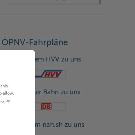
ÖPNV-Fahrpläne
Mit dem HVV zu uns
 this
Mit der Bahn zu uns
o allow.
may be
Mit dem nah.sh zu uns