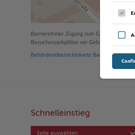
E
Barrierefreier Zugang zum Gebäude rechts
A
Besucherparkplätze vor Gebäude B, kostenpf
Behördenübersichtskarte Bad Oldesloe un
Confi
Schnelleinstieg
Seite auswählen