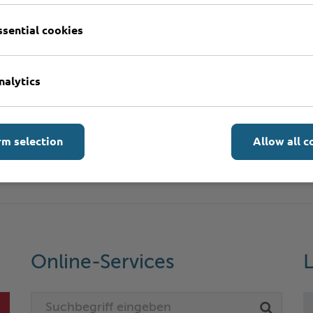
ssential cookies
 neben der Treppe, Aufzug im Gebäude.
nalytics
lichtige Parkplätze in der Bangertstraße.
d Gebäude der Kreisverwaltung (PDF)
rm selection
Allow all c
Online-Services
L