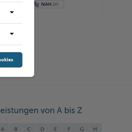
ookies
eistungen von A bis Z
A
B
C
D
E
F
G
H