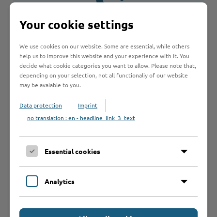
Your cookie settings
We use cookies on our website. Some are essential, while others
Bekanntmachungen
help us to improve this website and your experience with it. You
decide what cookie categories you want to allow. Please note that,
17.07. Richtlinie des Kreises Stormarn zur Gruppenauslastung
depending on your selection, not all functionaliy of our website
der Ergänzungs- und Randzeitengruppen
may be avaiable to you.
17.07. Richtlinie des Kreises Stormarn zur Gruppenauslastung
Data protection
Imprint
der …
no translation : en - headline_link_3_text
Mehr erfahren
Essential cookies
Analytics