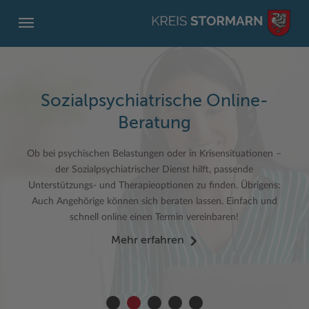
Sozialpsychiatrische Online-
Beratung
Ob bei psychischen Belastungen oder in Krisensituationen –
ZURÜCK
ZURÜCK
ZURÜCK
ZURÜCK
ZURÜCK
ZURÜCK
der Sozialpsychiatrischer Dienst hilft, passende
Unterstützungs- und Therapieoptionen zu finden. Übrigens:
Service
Aktuelles
Der Kreis
Karriere
Wirtschaft
Freizeit und Kultur
Auch Angehörige können sich beraten lassen. Einfach und
Ämter, Einrichtungen
Amtliche Bekanntmachungen
Fachbereiche
Ausbildung beim Kreis Stormarn
Beruf und Familie im Hansebelt
BahnRadWege
schnell online einen Termin vereinbaren!
Mehr erfahren
Bürgerportal Stormarn ↗
Ausschreibungen
Interessantes in und aus Stormarn
Der Kreis als Arbeitgeber
Branchenverzeichnis
Frei- und Hallenbäder
Führerscheine
Baustellen in Stormarn
Kreis Stormarn Porträt
Ihre Bewerbung
EG-Dienstleistungsrichtlinie (EG-DLRL)
Herrenhäuser
Formulare & Dokumente
Bildungskommune
Kreiskarte
Initiativbewerbungen Verwaltung
Handwerk für nachhaltiges Wirtschaften
Kultur