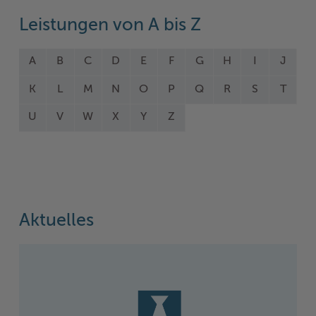
Leistungen von A bis Z
A
B
C
D
E
F
G
H
I
J
K
L
M
N
O
P
Q
R
S
T
U
V
W
X
Y
Z
Aktuelles