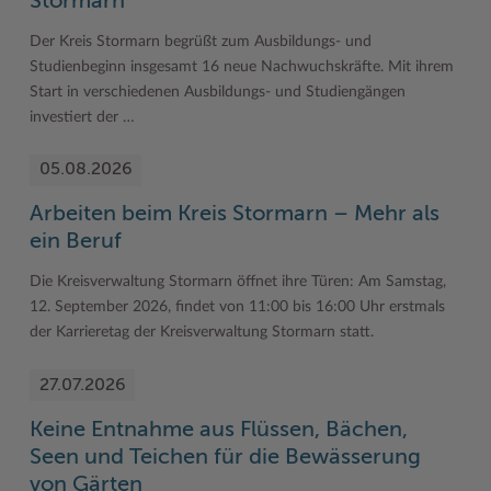
Stormarn
Woche der Seelischen Gesundheit
Zahlen, Daten, Fakten
Der Kreis Stormarn begrüßt zum Ausbildungs- und
Studienbeginn insgesamt 16 neue Nachwuchskräfte. Mit ihrem
#MeinStormarn
Start in verschiedenen Ausbildungs- und Studiengängen
investiert der …
Karrieretag
05.08.2026
Arbeiten beim Kreis Stormarn – Mehr als
ein Beruf
Die Kreisverwaltung Stormarn öffnet ihre Türen: Am Samstag,
12. September 2026, findet von 11:00 bis 16:00 Uhr erstmals
der Karrieretag der Kreisverwaltung Stormarn statt.
27.07.2026
Keine Entnahme aus Flüssen, Bächen,
Seen und Teichen für die Bewässerung
von Gärten