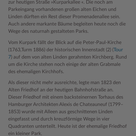
zur heutigen Straße »Kurparkallee «. Die noch am
Parkeingang vorhandenen großen alten Eichen und
Woche der Seelischen Gesundheit
Zahlen, Daten, Fakten
Linden dürften ein Rest dieser Promenadenallee sein.
#MeinStormarn
Auch andere markante Bäume begleiten heute noch die
Wege des naturnah gestalteten Parks.
Karrieretag
Vom Kurpark fällt der Blick auf die Peter-Paul-Kirche
(1763,Turm 1886) der historischen Innenstadt (2) (
Tour
7
) auf dem von alten Linden gerahmten Kirchberg. Rund
um die Kirche stehen noch einige der alten Grabmale
des ehemaligen Kirchhofs.
Als dieser nicht mehr ausreichte, legte man 1823 den
Alten Friedhof an der heutigen Bahnhofstraße an.
Dieser Friedhof mit einem backsteinernen Torhaus des
Hamburger Architekten Alexis de Chateauneuf (1799–
1853) wurde mit Alleen aus geschnittenen Linden
eingefasst und durch kreuzförmige Wege in vier
Quadranten unterteilt. Heute ist der ehemalige Friedhof
ein kleiner Park.