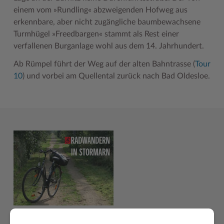
einem vom »Rundling« abzweigenden Hofweg aus
erkennbare, aber nicht zugängliche baumbewachsene
Turmhügel »Freedbargen« stammt als Rest einer
verfallenen Burganlage wohl aus dem 14. Jahrhundert.
Ab Rümpel führt der Weg auf der alten Bahntrasse (
Tour
10
) und vorbei am Quellental zurück nach Bad Oldesloe.