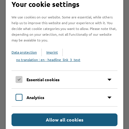
Your cookie settings
Zurück zu den Fahrradtouren
We use cookies on our website. Some are essential, while others
Am Wegesrand
help us to improve this website and your experience with it. You
decide what cookie categories you want to allow. Please note that,
depending on your selection, not all functionaliy of our website
Heimatmuseum Bad Oldesloe
, Königstraße
may be avaiable to you.
30, 23843 Bad Oldesloe, T 04531 2143
Data protection
Imprint
Freibad Poggensee
, Am Poggensee, 23843
no translation : en - headline_link_3_text
Bad Oldesloe, T 04531 2060
Fahrradplus
, Hagenstraße 32, 23843 Bad
Oldesloe, T 04531 5120
Essential cookies
2-Rad Küper
, Bahnhofstraße 3, 23843 Bad
Oldesloe, T 04531 87646
Analytics
Gastronomie
Allow all cookies