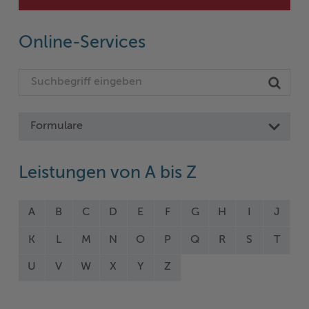
Online-Services
Formulare
Leistungen von A bis Z
A
B
C
D
E
F
G
H
I
J
K
L
M
N
O
P
Q
R
S
T
U
V
W
X
Y
Z