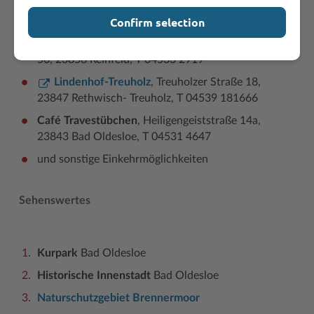
Forsthaus Bolande
, Bolande 43, 23858
Confirm selection
Reinfeld,T 04533 1564
Gasthof Kalkgraben
, Hamburger Chaussee
50, 23858 Reinfeld, T 04533 2919
Lindenhof-Treuholz
, Treuholzer Straße 18,
23847 Rethwisch- Treuholz, T 04539 181666
Café Travestübchen
, Heiligengeiststraße 14a,
23843 Bad Oldesloe, T 04531 4647
und sonstige Einkehrmöglichkeiten
Sehenswertes
Kurpark
Bad Oldesloe
Historische Innenstadt
Bad Oldesloe
Naturschutzgebiet Brennermoor