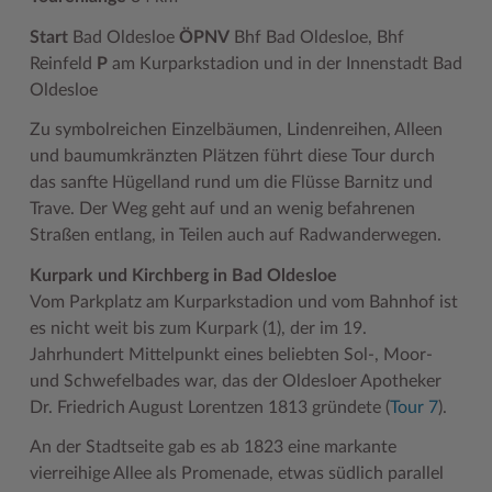
Geodatenportale (Kreiskarte)
Fotoarchiv
Kreispräsident
Offene Stellen
Klimaschutz beim Kreis Stormarn
Kulturelle Einrichtungen
Start
Bad Oldesloe
ÖPNV
Bhf Bad Oldesloe, Bhf
Reinfeld
P
am Kurparkstadion und in der Innenstadt Bad
Kfz-Zulassung
Hitzeschutz
Kreistag und Ausschüsse
Praktika und FSJ
Projekt e-Gewerbe
Museen
Oldesloe
Kontakt / Öffnungszeiten
Klimaanpassungskonzept
Kreistag Sitzungskalender
Weiterbildung beim Kreis Stormarn
Stormarner Bündnis für bezahlbares Wohnen
Naturschutzgebiete
Zu symbolreichen Einzelbäumen, Lindenreihen, Alleen
Lebenslagen
Kreistag Sitzungskalender
Kreisverwaltung
Wen wir suchen
Wirtschafts- und Aufbaugesellschaft Stormarn
Radwandern
und baumumkränzten Plätzen führt diese Tour durch
das sanfte Hügelland rund um die Flüsse Barnitz und
Leistungen
Lokales Wetter
Landrat
Zahlen, Daten, Fakten
Storchenhorste
Trave. Der Weg geht auf und an wenig befahrenen
Lexikon
Newsletter
Sonderbereiche
Lieblingsplätze in der Metropolregion
Straßen entlang, in Teilen auch auf Radwanderwegen.
Kurpark und Kirchberg in Bad Oldesloe
Publikationen
Pressemeldungen
Stabsbereiche
Termine und Veranstaltungen
Vom Parkplatz am Kurparkstadion und vom Bahnhof ist
Wo Sie uns finden
Social Media
Städte und Gemeinden
Tourismus
es nicht weit bis zum Kurpark (1), der im 19.
Jahrhundert Mittelpunkt eines beliebten Sol-, Moor-
Wunsch-Kennzeichen ↗
Stellenangebote
Wahlen im Kreis
Umlandscout Hamburg
und Schwefelbades war, das der Oldesloer Apotheker
Zuständigkeitsfinder SH ↗
Stormarninfo
Wappen und Geschichte
Vereine und Gruppen
Dr. Friedrich August Lorentzen 1813 gründete (
Tour 7
).
Termine
Wappenrolle
Wälder und Moore
An der Stadtseite gab es ab 1823 eine markante
vierreihige Allee als Promenade, etwas südlich parallel
Ukrainehilfe
Was ist ein Kreis?