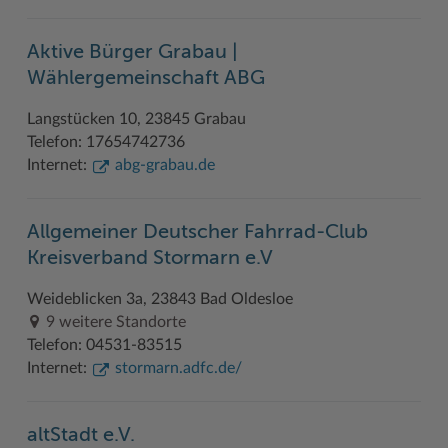
Woche der Seelischen Gesundheit
Zahlen, Daten, Fakten
Aktive Bürger Grabau |
#MeinStormarn
Wählergemeinschaft ABG
Karrieretag
Langstücken 10, 23845 Grabau
Telefon: 17654742736
Internet:
abg-grabau.de
Allgemeiner Deutscher Fahrrad-Club
Kreisverband Stormarn e.V
Weideblicken 3a, 23843 Bad Oldesloe
9 weitere Standorte
Telefon: 04531-83515
Internet:
stormarn.adfc.de/
altStadt e.V.