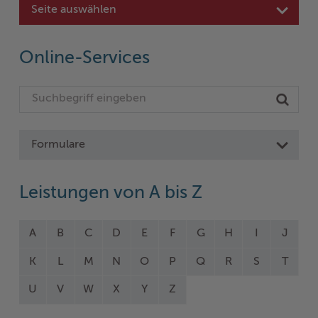
Seite auswählen
Online-Services
Formulare
Leistungen von A bis Z
A
B
C
D
E
F
G
H
I
J
K
L
M
N
O
P
Q
R
S
T
U
V
W
X
Y
Z