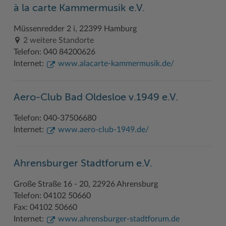
à la carte Kammermusik e.V.
Geodatenportale (Kreiskarte)
Fotoarchiv
Kreispräsident
Offene Stellen
Klimaschutz beim Kreis Stormarn
Kulturelle Einrichtungen
Müssenredder 2 i, 22399 Hamburg
Kfz-Zulassung
Hitzeschutz
Kreistag und Ausschüsse
Praktika und FSJ
Projekt e-Gewerbe
Museen
2 weitere Standorte
Kontakt / Öffnungszeiten
Klimaanpassungskonzept
Kreistag Sitzungskalender
Weiterbildung beim Kreis Stormarn
Stormarner Bündnis für bezahlbares Wohnen
Naturschutzgebiete
Telefon: 040 84200626
Internet:
www.alacarte-kammermusik.de/
Lebenslagen
Kreistag Sitzungskalender
Kreisverwaltung
Wen wir suchen
Wirtschafts- und Aufbaugesellschaft Stormarn
Radwandern
Leistungen
Lokales Wetter
Landrat
Zahlen, Daten, Fakten
Storchenhorste
Aero-Club Bad Oldesloe v.1949 e.V.
Lexikon
Newsletter
Sonderbereiche
Lieblingsplätze in der Metropolregion
Telefon: 040-37506680
Publikationen
Pressemeldungen
Stabsbereiche
Termine und Veranstaltungen
Internet:
www.aero-club-1949.de/
Wo Sie uns finden
Social Media
Städte und Gemeinden
Tourismus
Ahrensburger Stadtforum e.V.
Wunsch-Kennzeichen ↗
Stellenangebote
Wahlen im Kreis
Umlandscout Hamburg
Große Straße 16 - 20, 22926 Ahrensburg
Zuständigkeitsfinder SH ↗
Stormarninfo
Wappen und Geschichte
Vereine und Gruppen
Telefon: 04102 50660
Termine
Wappenrolle
Wälder und Moore
Fax: 04102 50660
Internet:
www.ahrensburger-stadtforum.de
Ukrainehilfe
Was ist ein Kreis?