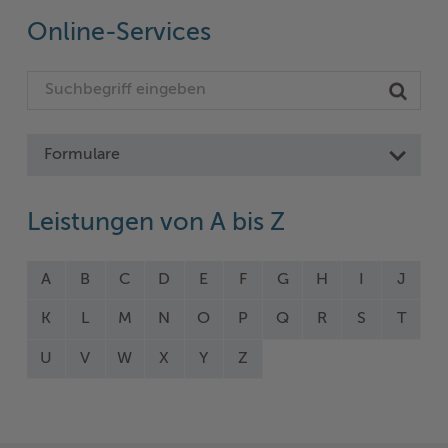
Online-Services
Formulare
Leistungen von A bis Z
A
B
C
D
E
F
G
H
I
J
K
L
M
N
O
P
Q
R
S
T
U
V
W
X
Y
Z