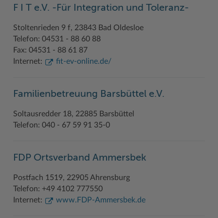
F I T e.V. -Für Integration und Toleranz-
Geodatenportale (Kreiskarte)
Fotoarchiv
Kreispräsident
Offene Stellen
Klimaschutz beim Kreis Stormarn
Kulturelle Einrichtungen
Stoltenrieden 9 f, 23843 Bad Oldesloe
Kfz-Zulassung
Hitzeschutz
Kreistag und Ausschüsse
Praktika und FSJ
Projekt e-Gewerbe
Museen
Telefon: 04531 - 88 60 88
Kontakt / Öffnungszeiten
Klimaanpassungskonzept
Kreistag Sitzungskalender
Weiterbildung beim Kreis Stormarn
Stormarner Bündnis für bezahlbares Wohnen
Naturschutzgebiete
Fax: 04531 - 88 61 87
Internet:
fit-ev-online.de/
Lebenslagen
Kreistag Sitzungskalender
Kreisverwaltung
Wen wir suchen
Wirtschafts- und Aufbaugesellschaft Stormarn
Radwandern
Leistungen
Lokales Wetter
Landrat
Zahlen, Daten, Fakten
Storchenhorste
Familienbetreuung Barsbüttel e.V.
Lexikon
Newsletter
Sonderbereiche
Lieblingsplätze in der Metropolregion
Soltausredder 18, 22885 Barsbüttel
Publikationen
Pressemeldungen
Stabsbereiche
Termine und Veranstaltungen
Telefon: 040 - 67 59 91 35-0
Wo Sie uns finden
Social Media
Städte und Gemeinden
Tourismus
FDP Ortsverband Ammersbek
Wunsch-Kennzeichen ↗
Stellenangebote
Wahlen im Kreis
Umlandscout Hamburg
Postfach 1519, 22905 Ahrensburg
Zuständigkeitsfinder SH ↗
Stormarninfo
Wappen und Geschichte
Vereine und Gruppen
Telefon: +49 4102 777550
Termine
Wappenrolle
Wälder und Moore
Internet:
www.FDP-Ammersbek.de
Ukrainehilfe
Was ist ein Kreis?