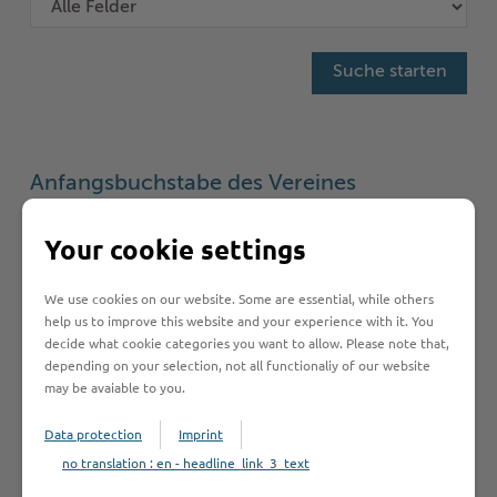
Anfangsbuchstabe des Vereines
A
B
C
D
E
F
G
H
I
Your cookie settings
J
K
L
M
N
O
P
R
S
We use cookies on our website. Some are essential, while others
help us to improve this website and your experience with it. You
T
U
V
W
decide what cookie categories you want to allow. Please note that,
depending on your selection, not all functionaliy of our website
may be avaiable to you.
Data protection
Imprint
Verein anmelden
no translation : en - headline_link_3_text
Sie vermissen einen Eintrag in der Liste? Melden Sie