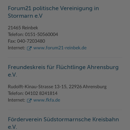
Forum21 politische Vereinigung in
Woche der Seelischen Gesundheit
Zahlen, Daten, Fakten
Stormarn e.V
#MeinStormarn
21465 Reinbek
Karrieretag
Telefon: 0151-50560004
Fax: 040-7203480
Internet:
www.forum21-reinbek.de
Freundeskreis für Flüchtlinge Ahrensburg
e.V.
Rudolft-Kinau-Strasse 13-15, 22926 Ahrensburg
Telefon: 04102 8241814
Internet:
www.fkfa.de
Förderverein Südstormarnsche Kreisbahn
e.V.