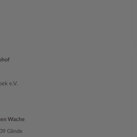
ohof
ek e.V.
lten Wache
09 Glinde