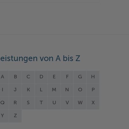
eistungen von A bis Z
A
B
C
D
E
F
G
H
I
J
K
L
M
N
O
P
Q
R
S
T
U
V
W
X
Y
Z