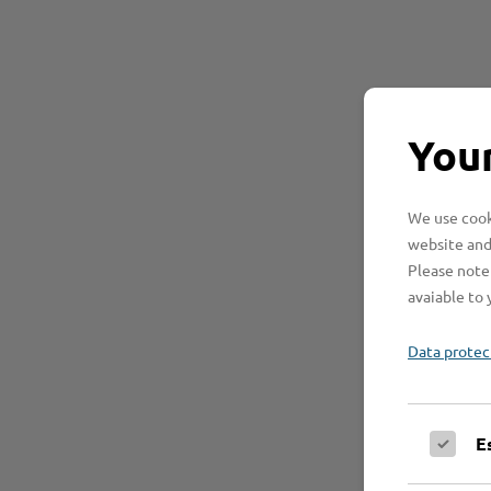
Your
We use cooki
website and
Please note 
avaiable to 
Data protec
E