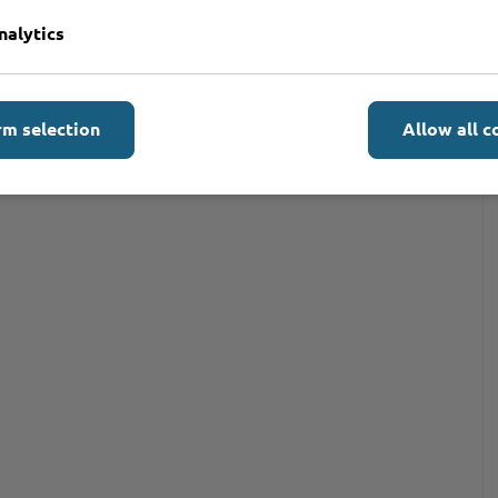
nalytics
rm selection
Allow all c