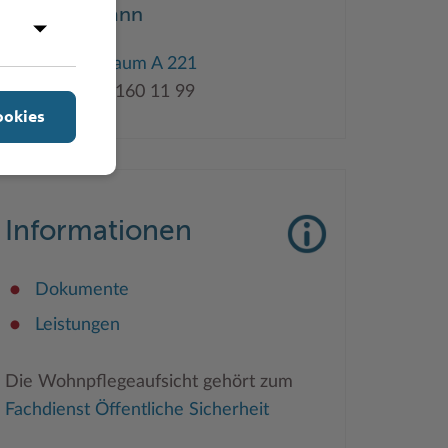
Fritz Ellermann
Gebäude A
,
Raum A 221
Tel: 0 45 31 - 160 11 99
ookies
Informationen
Dokumente
Leistungen
Die Wohnpflegeaufsicht gehört zum
Fachdienst Öffentliche Sicherheit