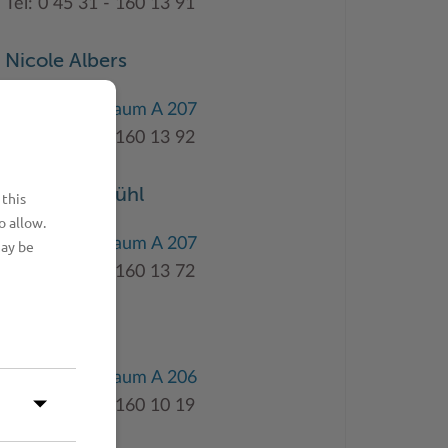
Tel: 0 45 31 - 160 13 91
Nicole Albers
Gebäude A
,
Raum A 207
Tel: 0 45 31 - 160 13 92
Alexandra Kühl
 this
o allow.
Gebäude A
,
Raum A 207
may be
Tel: 0 45 31 - 160 13 72
Sylwia Zill
Gebäude A
,
Raum A 206
Tel: 0 45 31 - 160 10 19