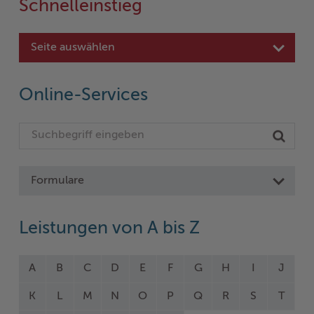
Schnelleinstieg
Seite auswählen
Online-Services
Formulare
Leistungen von A bis Z
A
B
C
D
E
F
G
H
I
J
K
L
M
N
O
P
Q
R
S
T