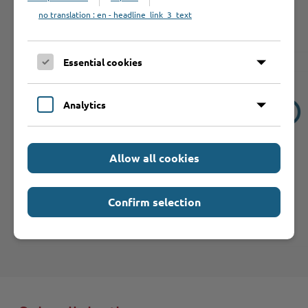
Gebäude A
,
Raum A 221
no translation : en - headline_link_3_text
Tel: 0 45 31 - 160 11 99
Essential cookies
Analytics
Informationen
Dokumente
Allow all cookies
Leistungen
Confirm selection
Die Wohnpflegeaufsicht gehört zum
Fachdienst Öffentliche Sicherheit