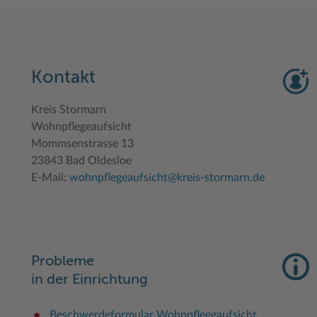
Woche der Seelischen Gesundheit
Zahlen, Daten, Fakten
#MeinStormarn
Kontakt
Karrieretag
Kreis Stormarn
Wohnpflegeaufsicht
Mommsenstrasse 13
23843 Bad Oldesloe
E-Mail:
wohnpflegeaufsicht@kreis-stormarn.de
Probleme
in der Einrichtung
Beschwerdeformular Wohnpflegeaufsicht