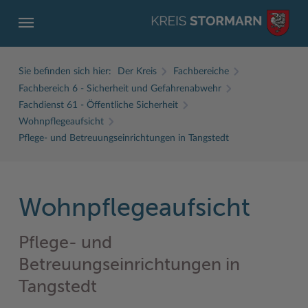
Sie befinden sich hier:
Der Kreis
Fachbereiche
Fachbereich 6 - Sicherheit und Gefahrenabwehr
Fachdienst 61 - Öffentliche Sicherheit
Wohnpflegeaufsicht
Pflege- und Betreuungseinrichtungen in Tangstedt
ZURÜCK
ZURÜCK
ZURÜCK
ZURÜCK
ZURÜCK
ZURÜCK
Service
Aktuelles
Der Kreis
Karriere
Wirtschaft
Freizeit und Kultur
Wohnpflegeaufsicht
Ämter, Einrichtungen
Amtliche Bekanntmachungen
Fachbereiche
Ausbildung beim Kreis Stormarn
Beruf und Familie im Hansebelt
BahnRadWege
Pflege- und
Bürgerportal Stormarn ↗
Ausschreibungen
Interessantes in und aus Stormarn
Der Kreis als Arbeitgeber
Branchenverzeichnis
Frei- und Hallenbäder
Betreuungseinrichtungen in
Führerscheine
Baustellen in Stormarn
Kreis Stormarn Porträt
Ihre Bewerbung
EG-Dienstleistungsrichtlinie (EG-DLRL)
Herrenhäuser
Tangstedt
Formulare & Dokumente
Bildungskommune
Kreiskarte
Initiativbewerbungen Verwaltung
Handwerk für nachhaltiges Wirtschaften
Kultur