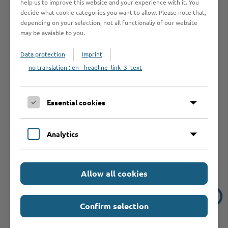
Gebäude A
,
Raum A 207
help us to improve this website and your experience with it. You
decide what cookie categories you want to allow. Please note that,
Tel: 0 45 31 - 160 13 72
depending on your selection, not all functionaliy of our website
may be avaiable to you.
Sylwia Zill
Data protection
Imprint
Gebäude A
,
Raum A 206
no translation : en - headline_link_3_text
Tel: 0 45 31 - 160 10 19
Fritz Ellermann
Essential cookies
Gebäude A
,
Raum A 221
Tel: 0 45 31 - 160 11 99
Analytics
Allow all cookies
Informationen
Confirm selection
Dokumente