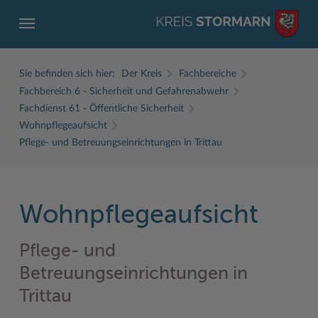
Sie befinden sich hier:
Der Kreis
Fachbereiche
Fachbereich 6 - Sicherheit und Gefahrenabwehr
Fachdienst 61 - Öffentliche Sicherheit
Wohnpflegeaufsicht
Pflege- und Betreuungseinrichtungen in Trittau
ZURÜCK
ZURÜCK
ZURÜCK
ZURÜCK
ZURÜCK
ZURÜCK
Service
Aktuelles
Der Kreis
Karriere
Wirtschaft
Freizeit und Kultur
Wohnpflegeaufsicht
Ämter, Einrichtungen
Amtliche Bekanntmachungen
Fachbereiche
Ausbildung beim Kreis Stormarn
Beruf und Familie im Hansebelt
BahnRadWege
Pflege- und
Bürgerportal Stormarn ↗
Ausschreibungen
Interessantes in und aus Stormarn
Der Kreis als Arbeitgeber
Branchenverzeichnis
Frei- und Hallenbäder
Betreuungseinrichtungen in
Führerscheine
Baustellen in Stormarn
Kreis Stormarn Porträt
Ihre Bewerbung
EG-Dienstleistungsrichtlinie (EG-DLRL)
Herrenhäuser
Trittau
Formulare & Dokumente
Bildungskommune
Kreiskarte
Initiativbewerbungen Verwaltung
Handwerk für nachhaltiges Wirtschaften
Kultur