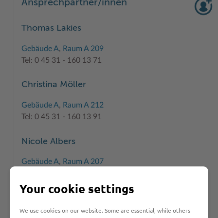
Ansprechpartner/innen
Thomas Lakies
Gebäude A
,
Raum A 209
Tel: 0 45 31 - 160 13 71
Christina Möller
Gebäude A
,
Raum A 212
Tel: 0 45 31 - 160 13 91
Nicole Albers
Gebäude A
,
Raum A 207
Tel: 0 45 31 - 160 13 92
Your cookie settings
Alexandra Kühl
We use cookies on our website. Some are essential, while others