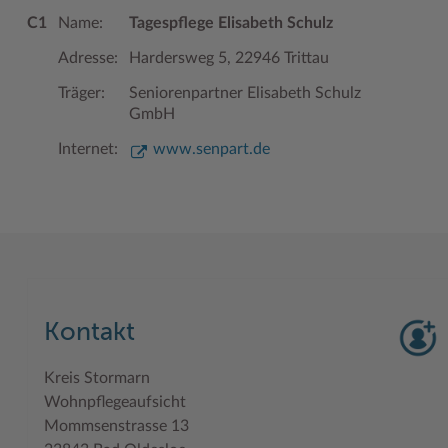
C1
Name:
Tagespflege Elisabeth Schulz
Woche der Seelischen Gesundheit
Zahlen, Daten, Fakten
Adresse:
Hardersweg 5, 22946 Trittau
#MeinStormarn
Träger:
Seniorenpartner Elisabeth Schulz
Karrieretag
GmbH
Internet:
www.senpart.de
Kontakt
Kreis Stormarn
Wohnpflegeaufsicht
Mommsenstrasse 13