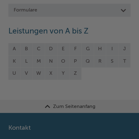
Formulare
Leistungen von A bis Z
A
B
C
D
E
F
G
H
I
J
K
L
M
N
O
P
Q
R
S
T
U
V
W
X
Y
Z
Zum Seitenanfang
Kontakt