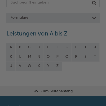
Formulare
Leistungen von A bis Z
A
B
C
D
E
F
G
H
I
J
K
L
M
N
O
P
Q
R
S
T
U
V
W
X
Y
Z
Zum Seitenanfang