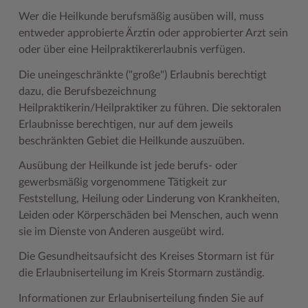
Geodatenportale (Kreiskarte)
Fotoarchiv
Kreispräsident
Offene Stellen
Klimaschutz beim Kreis Stormarn
Kulturelle Einrichtungen
Wer die Heilkunde berufsmäßig ausüben will, muss
entweder approbierte Ärztin oder approbierter Arzt sein
Kfz-Zulassung
Hitzeschutz
Kreistag und Ausschüsse
Praktika und FSJ
Projekt e-Gewerbe
Museen
oder über eine Heilpraktikererlaubnis verfügen.
Kontakt / Öffnungszeiten
Klimaanpassungskonzept
Kreistag Sitzungskalender
Weiterbildung beim Kreis Stormarn
Stormarner Bündnis für bezahlbares Wohnen
Naturschutzgebiete
Die uneingeschränkte ("große") Erlaubnis berechtigt
dazu, die Berufsbezeichnung
Lebenslagen
Kreistag Sitzungskalender
Kreisverwaltung
Wen wir suchen
Wirtschafts- und Aufbaugesellschaft Stormarn
Radwandern
Heilpraktikerin/Heilpraktiker zu führen. Die sektoralen
Leistungen
Lokales Wetter
Landrat
Zahlen, Daten, Fakten
Storchenhorste
Erlaubnisse berechtigen, nur auf dem jeweils
beschränkten Gebiet die Heilkunde auszuüben.
Lexikon
Newsletter
Sonderbereiche
Lieblingsplätze in der Metropolregion
Ausübung der Heilkunde ist jede berufs- oder
Publikationen
Pressemeldungen
Stabsbereiche
Termine und Veranstaltungen
gewerbsmäßig vorgenommene Tätigkeit zur
Feststellung, Heilung oder Linderung von Krankheiten,
Wo Sie uns finden
Social Media
Städte und Gemeinden
Tourismus
Leiden oder Körperschäden bei Menschen, auch wenn
Wunsch-Kennzeichen ↗
Stellenangebote
Wahlen im Kreis
Umlandscout Hamburg
sie im Dienste von Anderen ausgeübt wird.
Zuständigkeitsfinder SH ↗
Stormarninfo
Wappen und Geschichte
Vereine und Gruppen
Die Gesundheitsaufsicht des Kreises Stormarn ist für
die Erlaubniserteilung im Kreis Stormarn zuständig.
Termine
Wappenrolle
Wälder und Moore
Informationen zur Erlaubniserteilung finden Sie auf
Ukrainehilfe
Was ist ein Kreis?