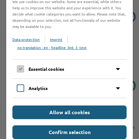
We use cookies on our website. Some are essential, while others
help us to improve this website and your experience with it. You
Informationen
decide what cookie categories you want to allow. Please note that,
depending on your selection, not all functionaliy of our website
may be avaiable to you.
Dokumente
Data protection
Imprint
Leistungen
no translation : en - headline_link_3_text
Essential cookies
Impfschaden
Analytics
Sie möchten einen Impfschaden melden?
Allow all cookies
Wenden Sie sich hierfür an den Arzt, der die Impfung
durchgeführt hat.
Dieses
Formular
des Paul-Ehrlich-Instituts muss ärztlich
Confirm selection
ausgefüllt werden.