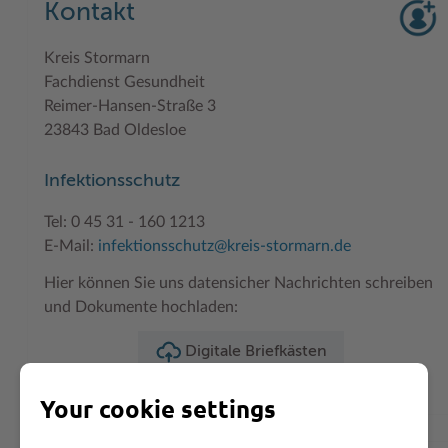
Kontakt
Kreis Stormarn
Fachdienst Gesundheit
Reimer-Hansen-Straße 3
23843 Bad Oldesloe
Infektionsschutz
Tel: 0 45 31 - 160 1213
E-Mail:
infektionsschutz@kreis-stormarn.de
Hier können Sie uns datensicher Nachrichten schreiben
und Dokumente hochladen:
Digitale Briefkästen
Your cookie settings