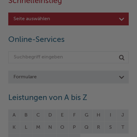
Schnelleinstieg
Seite auswählen
Online-Services
Formulare
Leistungen von A bis Z
A
B
C
D
E
F
G
H
I
J
K
L
M
N
O
P
Q
R
S
T