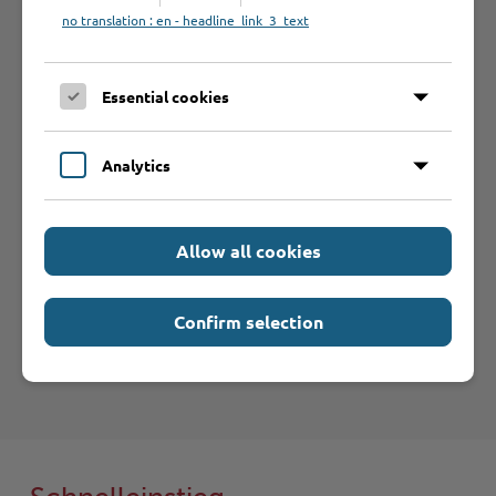
L’environnement idéal pour la vie des jeunes
no translation : en - headline_link_3_text
familles
L’endroit idéal pour y construire ses propres
Essential cookies
murs
La plaque tournante du Nord
Analytics
La nature : ce que Stormarn a de plus cher
Parmi les meilleurs au niveau international et en
tête du Schleswig-Holstein
Allow all cookies
Des investissements qui en valent la peine
Stormarn : au pied de la « porte sur le monde »
Confirm selection
Habiter à Stormarn et profiter de la retraite
Un coup d’oeil sur le passé