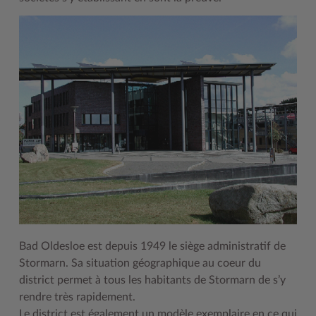
Woche der Seelischen Gesundheit
Zahlen, Daten, Fakten
#MeinStormarn
Karrieretag
Bad Oldesloe est depuis 1949 le siège administratif de
Stormarn. Sa situation géographique au coeur du
district permet à tous les habitants de Stormarn de s’y
rendre très rapidement.
Le district est également un modèle exemplaire en ce qui