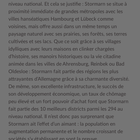
niveau national. Et cela se justifie : Stormarn se situe à
Geodatenportale (Kreiskarte)
Fotoarchiv
Kreispräsident
Offene Stellen
Klimaschutz beim Kreis Stormarn
Kulturelle Einrichtungen
proximité immédiate de grandes métropoles avec les
Kfz-Zulassung
Hitzeschutz
Kreistag und Ausschüsse
Praktika und FSJ
Projekt e-Gewerbe
Museen
villes hanséatiques Hambourg et Lübeck comme
voisines, mais offre aussi dans un même temps un
Kontakt / Öffnungszeiten
Klimaanpassungskonzept
Kreistag Sitzungskalender
Weiterbildung beim Kreis Stormarn
Stormarner Bündnis für bezahlbares Wohnen
Naturschutzgebiete
paysage naturel avec ses prairies, ses forêts, ses terres
cultivées et ses lacs. Que ce soit grâce à ses villages
Lebenslagen
Kreistag Sitzungskalender
Kreisverwaltung
Wen wir suchen
Wirtschafts- und Aufbaugesellschaft Stormarn
Radwandern
idylliques avec leurs maisons en clinker chargées
Leistungen
Lokales Wetter
Landrat
Zahlen, Daten, Fakten
Storchenhorste
d’histoire, ses manoirs historiques ou la vie citadine
animée dans les villes de Ahrensburg, Reinbek ou Bad
Lexikon
Newsletter
Sonderbereiche
Lieblingsplätze in der Metropolregion
Oldesloe : Stormarn fait partie des régions les plus
Publikationen
Pressemeldungen
Stabsbereiche
Termine und Veranstaltungen
attrayantes d’Allemagne grâce à sa charmante diversité.
De même, son excellente infrastructure, le succès de
Wo Sie uns finden
Social Media
Städte und Gemeinden
Tourismus
son développement économique, un taux de chômage
peu élevé et un fort pouvoir d’achat font que Stormarn
Wunsch-Kennzeichen ↗
Stellenangebote
Wahlen im Kreis
Umlandscout Hamburg
fait partie des 10 meilleurs districts parmi les 294 au
Zuständigkeitsfinder SH ↗
Stormarninfo
Wappen und Geschichte
Vereine und Gruppen
niveau national. Il n’est donc pas surprenant que
Stormarn ait l’effet d’un aimant : la population en
Termine
Wappenrolle
Wälder und Moore
augmentation permanente et le nombre croissant de
Ukrainehilfe
Was ist ein Kreis?
sociétés s’y établissant en sont la preuve.