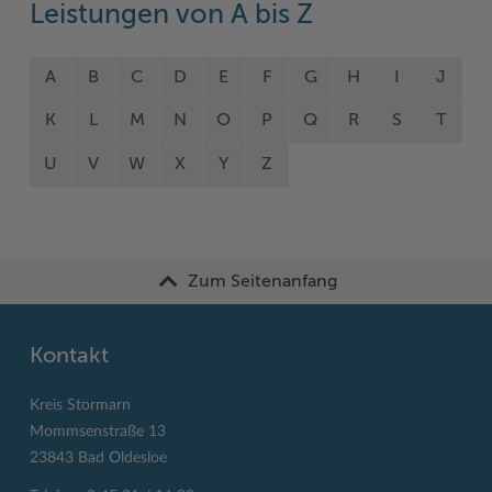
Leistungen von A bis Z
A
B
C
D
E
F
G
H
I
J
K
L
M
N
O
P
Q
R
S
T
U
V
W
X
Y
Z
Zum Seitenanfang
Kontakt
Kreis Stormarn
Mommsenstraße 13
23843 Bad Oldesloe