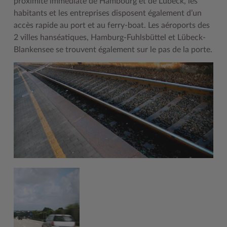
proximité immédiate de Hambourg et de Lübeck, les
habitants et les entreprises disposent également d’un
Woche der Seelischen Gesundheit
Zahlen, Daten, Fakten
accès rapide au port et au ferry-boat. Les aéroports des
#MeinStormarn
2 villes hanséatiques, Hamburg-Fuhlsbüttel et Lübeck-
Blankensee se trouvent également sur le pas de la porte.
Karrieretag