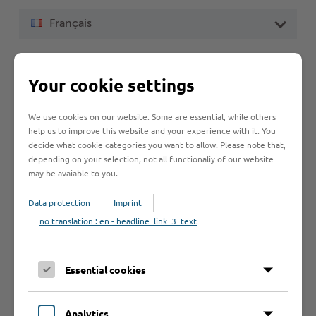
Français
Your cookie settings
Une bonne qualité de vie dans tous les domaines
L’environnement idéal pour la vie des jeunes
We use cookies on our website. Some are essential, while others
familles
help us to improve this website and your experience with it. You
decide what cookie categories you want to allow. Please note that,
L’endroit idéal pour y construire ses propres
depending on your selection, not all functionaliy of our website
murs
may be avaiable to you.
La plaque tournante du Nord
Data protection
Imprint
La nature : ce que Stormarn a de plus cher
no translation : en - headline_link_3_text
Parmi les meilleurs au niveau international et en
tête du Schleswig-Holstein
Des investissements qui en valent la peine
Essential cookies
Stormarn : au pied de la « porte sur le monde »
Habiter à Stormarn et profiter de la retraite
Analytics