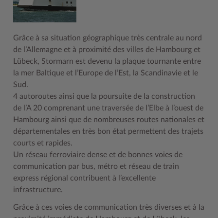
Geodatenportale (Kreiskarte)
Fotoarchiv
Kreispräsident
Offene Stellen
Klimaschutz beim Kreis Stormarn
Kulturelle Einrichtungen
Kfz-Zulassung
Hitzeschutz
Kreistag und Ausschüsse
Praktika und FSJ
Projekt e-Gewerbe
Museen
Grâce à sa situation géographique très centrale au nord
Kontakt / Öffnungszeiten
Klimaanpassungskonzept
Kreistag Sitzungskalender
Weiterbildung beim Kreis Stormarn
Stormarner Bündnis für bezahlbares Wohnen
Naturschutzgebiete
de l’Allemagne et à proximité des villes de Hambourg et
Lübeck, Stormarn est devenu la plaque tournante entre
Lebenslagen
Kreistag Sitzungskalender
Kreisverwaltung
Wen wir suchen
Wirtschafts- und Aufbaugesellschaft Stormarn
Radwandern
la mer Baltique et l’Europe de l’Est, la Scandinavie et le
Sud.
Leistungen
Lokales Wetter
Landrat
Zahlen, Daten, Fakten
Storchenhorste
4 autoroutes ainsi que la poursuite de la construction
Lexikon
Newsletter
Sonderbereiche
Lieblingsplätze in der Metropolregion
de l’A 20 comprenant une traversée de l’Elbe à l’ouest de
Hambourg ainsi que de nombreuses routes nationales et
Publikationen
Pressemeldungen
Stabsbereiche
Termine und Veranstaltungen
départementales en très bon état permettent des trajets
Wo Sie uns finden
Social Media
Städte und Gemeinden
Tourismus
courts et rapides.
Un réseau ferroviaire dense et de bonnes voies de
Wunsch-Kennzeichen ↗
Stellenangebote
Wahlen im Kreis
Umlandscout Hamburg
communication par bus, métro et réseau de train
express régional contribuent à l’excellente
Zuständigkeitsfinder SH ↗
Stormarninfo
Wappen und Geschichte
Vereine und Gruppen
infrastructure.
Termine
Wappenrolle
Wälder und Moore
Grâce à ces voies de communication très diverses et à la
Ukrainehilfe
Was ist ein Kreis?