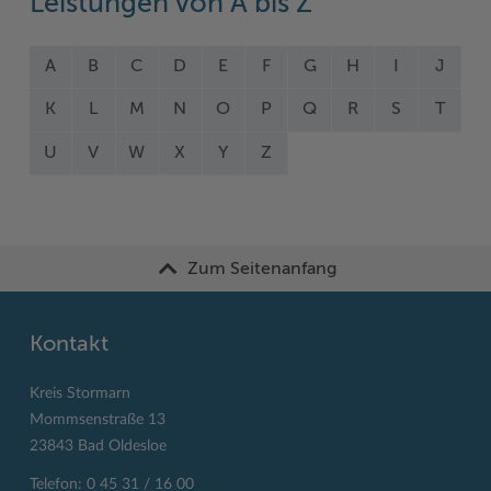
Leistungen von A bis Z
A
B
C
D
E
F
G
H
I
J
K
L
M
N
O
P
Q
R
S
T
U
V
W
X
Y
Z
Zum Seitenanfang
Kontakt
Kreis Stormarn
Mommsenstraße 13
23843 Bad Oldesloe
Telefon: 0 45 31 / 16 00