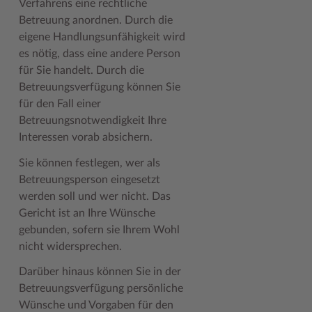
Verfahrens eine rechtliche
Geodatenportale (Kreiskarte)
Fotoarchiv
Kreispräsident
Offene Stellen
Klimaschutz beim Kreis Stormarn
Kulturelle Einrichtungen
Betreuung anordnen. Durch die
eigene Handlungsunfähigkeit wird
Kfz-Zulassung
Hitzeschutz
Kreistag und Ausschüsse
Praktika und FSJ
Projekt e-Gewerbe
Museen
es nötig, dass eine andere Person
Kontakt / Öffnungszeiten
Klimaanpassungskonzept
Kreistag Sitzungskalender
Weiterbildung beim Kreis Stormarn
Stormarner Bündnis für bezahlbares Wohnen
Naturschutzgebiete
für Sie handelt. Durch die
Betreuungsverfügung können Sie
Lebenslagen
Kreistag Sitzungskalender
Kreisverwaltung
Wen wir suchen
Wirtschafts- und Aufbaugesellschaft Stormarn
Radwandern
für den Fall einer
Betreuungsnotwendigkeit Ihre
Leistungen
Lokales Wetter
Landrat
Zahlen, Daten, Fakten
Storchenhorste
Interessen vorab absichern.
Lexikon
Newsletter
Sonderbereiche
Lieblingsplätze in der Metropolregion
Sie können festlegen, wer als
Publikationen
Pressemeldungen
Stabsbereiche
Termine und Veranstaltungen
Betreuungsperson eingesetzt
werden soll und wer nicht. Das
Wo Sie uns finden
Social Media
Städte und Gemeinden
Tourismus
Gericht ist an Ihre Wünsche
Wunsch-Kennzeichen ↗
Stellenangebote
Wahlen im Kreis
Umlandscout Hamburg
gebunden, sofern sie Ihrem Wohl
nicht widersprechen.
Zuständigkeitsfinder SH ↗
Stormarninfo
Wappen und Geschichte
Vereine und Gruppen
Darüber hinaus können Sie in der
Termine
Wappenrolle
Wälder und Moore
Betreuungsverfügung persönliche
Wünsche und Vorgaben für den
Ukrainehilfe
Was ist ein Kreis?