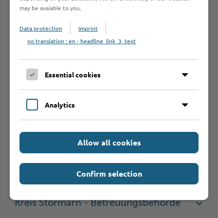
may be avaiable to you.
Was sollte ich
Data protection
Imprint
noch wissen?
no translation : en - headline_link_3_text
Weiterführende
Essential cookies
Informationen
Analytics
Allow all cookies
Hilfe & Kontakt:
Confirm selection
Kreis Stormarn - Betreuungsbehörde