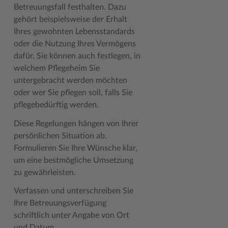
Betreuungsfall festhalten. Dazu
Woche der Seelischen Gesundheit
Zahlen, Daten, Fakten
gehört beispielsweise der Erhalt
Ihres gewohnten Lebensstandards
#MeinStormarn
oder die Nutzung Ihres Vermögens
dafür. Sie können auch festlegen, in
Karrieretag
welchem Pflegeheim Sie
untergebracht werden möchten
oder wer Sie pflegen soll, falls Sie
pflegebedürftig werden.
Diese Regelungen hängen von Ihrer
persönlichen Situation ab.
Formulieren Sie Ihre Wünsche klar,
um eine bestmögliche Umsetzung
zu gewährleisten.
Verfassen und unterschreiben Sie
Ihre Betreuungsverfügung
schriftlich unter Angabe von Ort
und Datum.