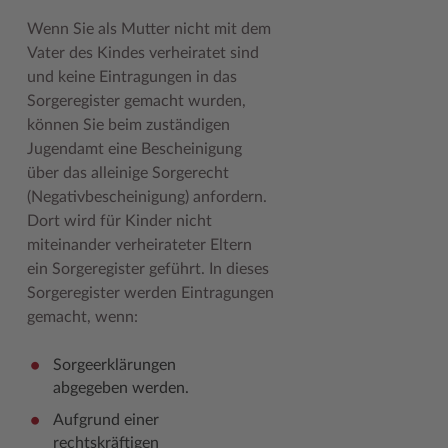
Geodatenportale (Kreiskarte)
Fotoarchiv
Kreispräsident
Offene Stellen
Klimaschutz beim Kreis Stormarn
Kulturelle Einrichtungen
Wenn Sie als Mutter nicht mit dem
Vater des Kindes verheiratet sind
Kfz-Zulassung
Hitzeschutz
Kreistag und Ausschüsse
Praktika und FSJ
Projekt e-Gewerbe
Museen
und keine Eintragungen in das
Kontakt / Öffnungszeiten
Klimaanpassungskonzept
Kreistag Sitzungskalender
Weiterbildung beim Kreis Stormarn
Stormarner Bündnis für bezahlbares Wohnen
Naturschutzgebiete
Sorgeregister gemacht wurden,
können Sie beim zuständigen
Lebenslagen
Kreistag Sitzungskalender
Kreisverwaltung
Wen wir suchen
Wirtschafts- und Aufbaugesellschaft Stormarn
Radwandern
Jugendamt eine Bescheinigung
über das alleinige Sorgerecht
Leistungen
Lokales Wetter
Landrat
Zahlen, Daten, Fakten
Storchenhorste
(Negativbescheinigung) anfordern.
Lexikon
Newsletter
Sonderbereiche
Lieblingsplätze in der Metropolregion
Dort wird für Kinder nicht
miteinander verheirateter Eltern
Publikationen
Pressemeldungen
Stabsbereiche
Termine und Veranstaltungen
ein Sorgeregister geführt. In dieses
Wo Sie uns finden
Social Media
Städte und Gemeinden
Tourismus
Sorgeregister werden Eintragungen
gemacht, wenn:
Wunsch-Kennzeichen ↗
Stellenangebote
Wahlen im Kreis
Umlandscout Hamburg
Sorgeerklärungen
Zuständigkeitsfinder SH ↗
Stormarninfo
Wappen und Geschichte
Vereine und Gruppen
abgegeben werden.
Termine
Wappenrolle
Wälder und Moore
Aufgrund einer
rechtskräftigen
Ukrainehilfe
Was ist ein Kreis?