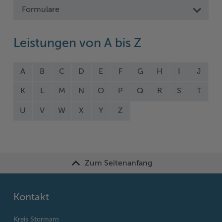
Formulare
Leistungen von A bis Z
A
B
C
D
E
F
G
H
I
J
K
L
M
N
O
P
Q
R
S
T
U
V
W
X
Y
Z
Zum Seitenanfang
Kontakt
Kreis Stormarn