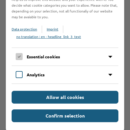
beachten?
decide what cookie categories you want to allow. Please note that,
depending on your selection, not all functionaliy of our website
may be avaiable to you.
Bearbeitungsdauer
Data protection
Imprint
no translation : en - headline_link_3_text
Rechtsgrundlage
Essential cookies
Rechtsbehelf
Analytics
Allow all cookies
Confirm selection
Hilfe & Kontakt: