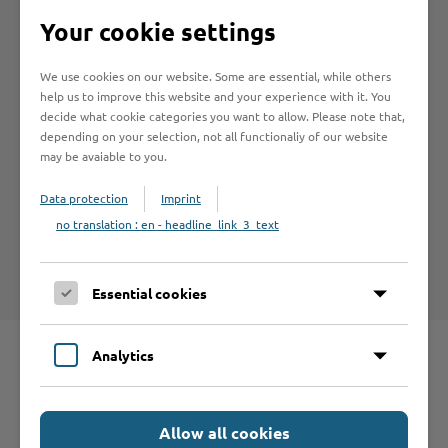
Informationen
Your cookie settings
We use cookies on our website. Some are essential, while others
help us to improve this website and your experience with it. You
decide what cookie categories you want to allow. Please note that,
depending on your selection, not all functionaliy of our website
Hilfe & Kontakt:
may be avaiable to you.
Data protection
Imprint
no translation : en - headline_link_3_text
Kreis Stormarn - Führerscheinstelle
Essential cookies
Analytics
Schnelleinstieg
Allow all cookies