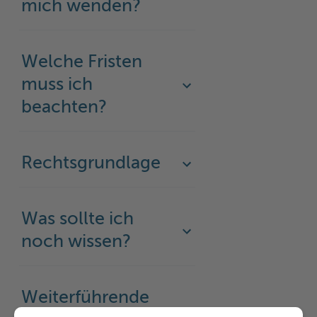
mich wenden?
Welche Fristen
muss ich
beachten?
Rechtsgrundlage
Was sollte ich
noch wissen?
Weiterführende