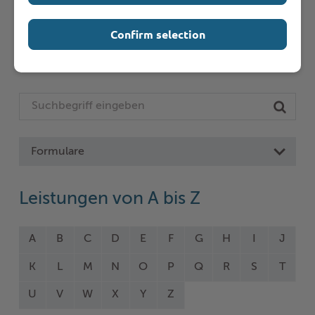
Seite auswählen
Confirm selection
Online-Services
Formulare
Leistungen von A bis Z
A
B
C
D
E
F
G
H
I
J
K
L
M
N
O
P
Q
R
S
T
U
V
W
X
Y
Z