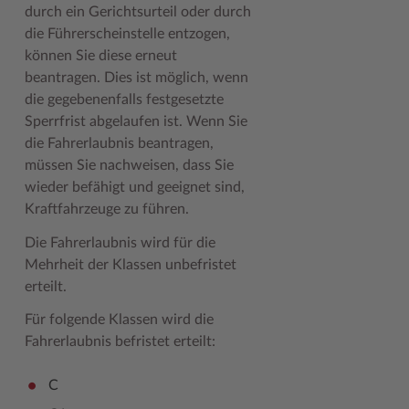
durch ein Gerichtsurteil oder durch
Geodatenportale (Kreiskarte)
Fotoarchiv
Kreispräsident
Offene Stellen
Klimaschutz beim Kreis Stormarn
Kulturelle Einrichtungen
die Führerscheinstelle entzogen,
Kfz-Zulassung
Hitzeschutz
Kreistag und Ausschüsse
Praktika und FSJ
Projekt e-Gewerbe
Museen
können Sie diese erneut
beantragen. Dies ist möglich, wenn
Kontakt / Öffnungszeiten
Klimaanpassungskonzept
Kreistag Sitzungskalender
Weiterbildung beim Kreis Stormarn
Stormarner Bündnis für bezahlbares Wohnen
Naturschutzgebiete
die gegebenenfalls festgesetzte
Sperrfrist abgelaufen ist. Wenn Sie
Lebenslagen
Kreistag Sitzungskalender
Kreisverwaltung
Wen wir suchen
Wirtschafts- und Aufbaugesellschaft Stormarn
Radwandern
die Fahrerlaubnis beantragen,
Leistungen
Lokales Wetter
Landrat
Zahlen, Daten, Fakten
Storchenhorste
müssen Sie nachweisen, dass Sie
wieder befähigt und geeignet sind,
Lexikon
Newsletter
Sonderbereiche
Lieblingsplätze in der Metropolregion
Kraftfahrzeuge zu führen.
Publikationen
Pressemeldungen
Stabsbereiche
Termine und Veranstaltungen
Die Fahrerlaubnis wird für die
Mehrheit der Klassen unbefristet
Wo Sie uns finden
Social Media
Städte und Gemeinden
Tourismus
erteilt.
Wunsch-Kennzeichen ↗
Stellenangebote
Wahlen im Kreis
Umlandscout Hamburg
Für folgende Klassen wird die
Zuständigkeitsfinder SH ↗
Stormarninfo
Wappen und Geschichte
Vereine und Gruppen
Fahrerlaubnis befristet erteilt:
Termine
Wappenrolle
Wälder und Moore
C
Ukrainehilfe
Was ist ein Kreis?