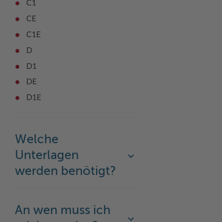
C1
Woche der Seelischen Gesundheit
Zahlen, Daten, Fakten
CE
C1E
#MeinStormarn
D
Karrieretag
D1
DE
D1E
Welche
Unterlagen
werden benötigt?
An wen muss ich