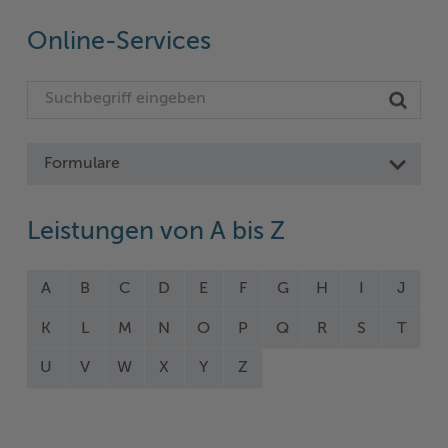
Online-Services
Formulare
Leistungen von A bis Z
A
B
C
D
E
F
G
H
I
J
K
L
M
N
O
P
Q
R
S
T
U
V
W
X
Y
Z