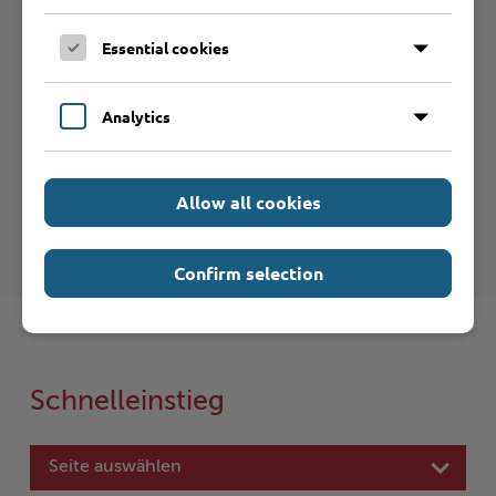
Essential cookies
Hilfe & Kontakt:
Analytics
Allow all cookies
Kreis Stormarn - Beistandschaften
Confirm selection
Schnelleinstieg
Seite auswählen