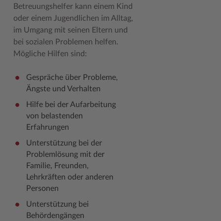
Betreuungshelfer kann einem Kind
Geodatenportale (Kreiskarte)
Fotoarchiv
Kreispräsident
Offene Stellen
Klimaschutz beim Kreis Stormarn
Kulturelle Einrichtungen
oder einem Jugendlichen im Alltag,
Kfz-Zulassung
Hitzeschutz
Kreistag und Ausschüsse
Praktika und FSJ
Projekt e-Gewerbe
Museen
im Umgang mit seinen Eltern und
bei sozialen Problemen helfen.
Kontakt / Öffnungszeiten
Klimaanpassungskonzept
Kreistag Sitzungskalender
Weiterbildung beim Kreis Stormarn
Stormarner Bündnis für bezahlbares Wohnen
Naturschutzgebiete
Mögliche Hilfen sind:
Lebenslagen
Kreistag Sitzungskalender
Kreisverwaltung
Wen wir suchen
Wirtschafts- und Aufbaugesellschaft Stormarn
Radwandern
Gespräche über Probleme,
Leistungen
Lokales Wetter
Landrat
Zahlen, Daten, Fakten
Storchenhorste
Ängste und Verhalten
Hilfe bei der Aufarbeitung
Lexikon
Newsletter
Sonderbereiche
Lieblingsplätze in der Metropolregion
von belastenden
Publikationen
Pressemeldungen
Stabsbereiche
Termine und Veranstaltungen
Erfahrungen
Wo Sie uns finden
Social Media
Städte und Gemeinden
Tourismus
Unterstützung bei der
Problemlösung mit der
Wunsch-Kennzeichen ↗
Stellenangebote
Wahlen im Kreis
Umlandscout Hamburg
Familie, Freunden,
Lehrkräften oder anderen
Zuständigkeitsfinder SH ↗
Stormarninfo
Wappen und Geschichte
Vereine und Gruppen
Personen
Termine
Wappenrolle
Wälder und Moore
Unterstützung bei
Behördengängen
Ukrainehilfe
Was ist ein Kreis?