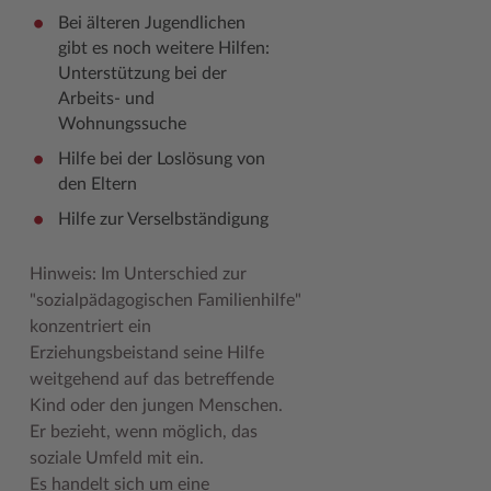
Bei älteren Jugendlichen
Woche der Seelischen Gesundheit
Zahlen, Daten, Fakten
gibt es noch weitere Hilfen:
Unterstützung bei der
#MeinStormarn
Arbeits- und
Karrieretag
Wohnungssuche
Hilfe bei der Loslösung von
den Eltern
Hilfe zur Verselbständigung
Hinweis: Im Unterschied zur
"sozialpädagogischen Familienhilfe"
konzentriert ein
Erziehungsbeistand seine Hilfe
weitgehend auf das betreffende
Kind oder den jungen Menschen.
Er bezieht, wenn möglich, das
soziale Umfeld mit ein.
Es handelt sich um eine