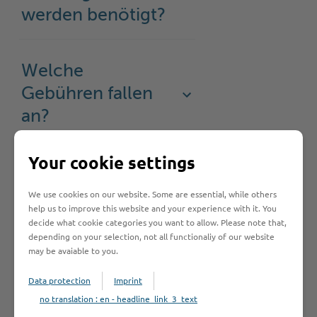
werden benötigt?
Welche
Gebühren fallen
an?
Your cookie settings
Bearbeitungsdauer
We use cookies on our website. Some are essential, while others
help us to improve this website and your experience with it. You
decide what cookie categories you want to allow. Please note that,
Rechtsgrundlage
depending on your selection, not all functionaliy of our website
may be avaiable to you.
Data protection
Imprint
Rechtsbehelf
no translation : en - headline_link_3_text