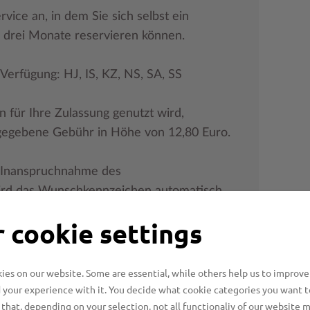
vice an, in dem Sie sich selbst ein
drei Monate reservieren können.
Verfügung: HJ, IS, KZ, NS, SA, SS
für Ihre Zulassung genutzt wird,
rgegebene Gebühr in Höhe von 12,80 Euro.
 Inanspruchnahme des
wird das Wunschkennzeichen automatisch
en keine Kosten.
 cookie settings
tion mit Saison stehen aus Platzgründen
idungszeichen OD-( z.B. 1 Buchstabe und
es on our website. Some are essential, while others help us to improve
eichen sind im Internet nicht frei
 your experience with it. You decide what cookie categories you want t
that, depending on your selection, not all functionaliy of our website 
vierung die Zulassungsbehörde.