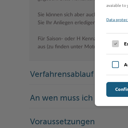
avaiable to 
Sie können sich aber auch direkt am S
Data protec
Sie Ihr Anliegen erledigen.
Für Saison- oder H Kennzeichen wählen
E
aus (zu finden unter Motorradkennzeich
A
Verfahrensablauf
Confi
An wen muss ich mich w
Voraussetzungen