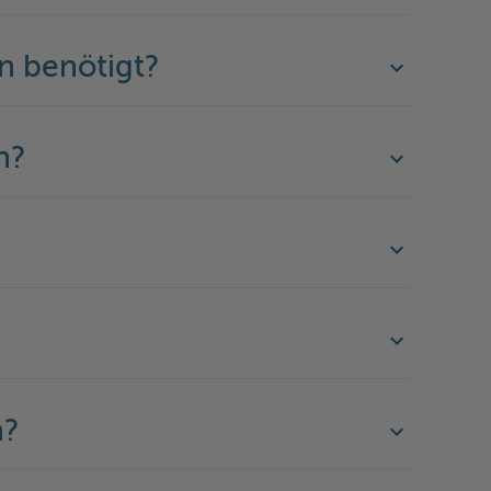
n benötigt?
n?
n?