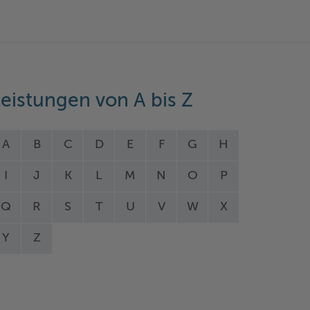
eistungen von A bis Z
A
B
C
D
E
F
G
H
I
J
K
L
M
N
O
P
Q
R
S
T
U
V
W
X
Y
Z