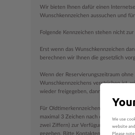
Wir bieten Ihnen dafür einen Internetser
Wunschkennzeichen aussuchen und für 
Folgende Kennzeichen stehen nicht zur 
Erst wenn das Wunschkennzeichen dann 
berechnen wir Ihnen die gesetzlich vo
Wenn der Reservierungszeitraum ohne
Wunschkennzeichens verstrichen ist, 
wieder freigegeben, dann entstehen Ihn
Your
Für Oldtimerkennzeichen (H) in Kombina
maximal 3 Zeichen nach dem Untersche
We use cooki
zwei Ziffern) zur Verfügung. Diese Kennz
website and
Please note 
gegeben. Bitte Kontakten Sie zur Reser