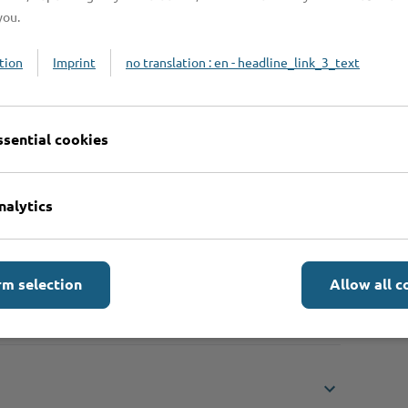
you.
chalter ein Kennzeichen aussuchen, wenn
tion
Imprint
no translation : en - headline_link_3_text
 Sie bitte max. 2 Buchstaben und 2 Zahlen
ssential cookies
en).
nalytics
rm selection
Allow all c
enden?