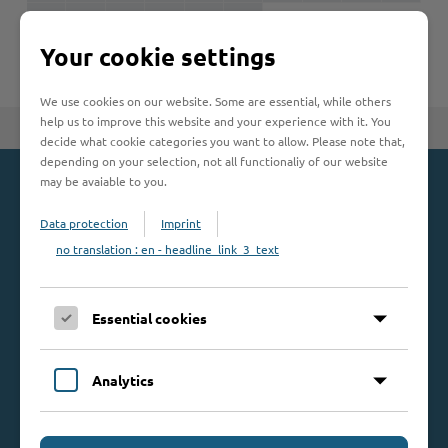
U
V
W
X
Y
Z
Woche der Seelischen Gesundheit
Zahlen, Daten, Fakten
Your cookie settings
#MeinStormarn
We use cookies on our website. Some are essential, while others
Karrieretag
help us to improve this website and your experience with it. You
Zum Seitenanfang
decide what cookie categories you want to allow. Please note that,
depending on your selection, not all functionaliy of our website
may be avaiable to you.
Kontakt
Data protection
Imprint
Kreis Stormarn
no translation : en - headline_link_3_text
Mommsenstraße 13
23843 Bad Oldesloe
Essential cookies
Telefon: 0 45 31 / 16 00
Telefax: 0 45 31 / 8 47 34
Mail:
info@kreis-stormarn.de
Analytics
Weitere Kontaktdaten