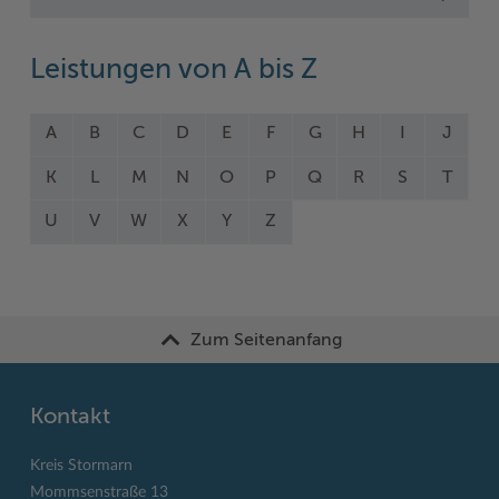
Leistungen von A bis Z
A
B
C
D
E
F
G
H
I
J
K
L
M
N
O
P
Q
R
S
T
U
V
W
X
Y
Z
Zum Seitenanfang
Kontakt
Kreis Stormarn
Mommsenstraße 13