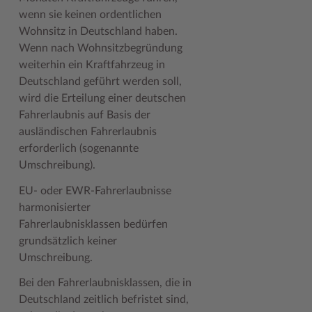
wenn sie keinen ordentlichen
Woche der Seelischen Gesundheit
Zahlen, Daten, Fakten
Wohnsitz in Deutschland haben.
Wenn nach Wohnsitzbegründung
#MeinStormarn
weiterhin ein Kraftfahrzeug in
Karrieretag
Deutschland geführt werden soll,
wird die Erteilung einer deutschen
Fahrerlaubnis auf Basis der
ausländischen Fahrerlaubnis
erforderlich (sogenannte
Umschreibung).
EU- oder EWR-Fahrerlaubnisse
harmonisierter
Fahrerlaubnisklassen bedürfen
grundsätzlich keiner
Umschreibung.
Bei den Fahrerlaubnisklassen, die in
Deutschland zeitlich befristet sind,