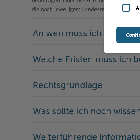
beantragen. Über die Erteilung einer neuen
A
die nach jeweiligem Landesrecht zuständig
An wen muss ich mich w
Confi
Welche Fristen muss ich 
Rechtsgrundlage
Was sollte ich noch wisse
Weiterführende Informati