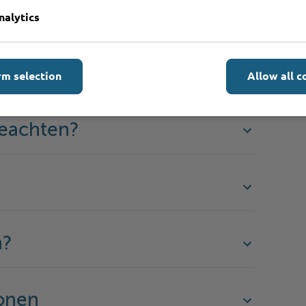
 Betriebserlaubnis entscheidet abschließend
nalytics
e Behörde.
enden?
rm selection
Allow all c
beachten?
n?
onen