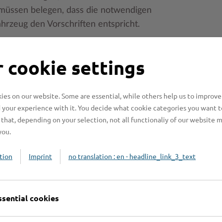
e müssen belegen, dass die notwendigen
rzeug den Vorschriften entspricht.
t. Sie erlischt, wenn:
 cookie settings
und die in der Betriebserlaubnis
es on our website. Some are essential, while others help us to improve
rinnen und -teilnehmern zu erwarten ist,
 your experience with it. You decide what cookie categories you want t
chlechtert wird,
that, depending on your selection, not all functionaliy of our website 
you.
auten nicht befolgen oder
b setzen.
tion
Imprint
no translation : en - headline_link_3_text
en Sie eine neue Betriebserlaubnis mit einem
nnten Sachverständigen oder eines zur Prüfung
ssential cookies
zeugklasse benannten Technischen Dienstes