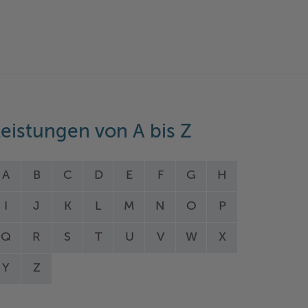
eistungen von A bis Z
A
B
C
D
E
F
G
H
I
J
K
L
M
N
O
P
Q
R
S
T
U
V
W
X
Y
Z