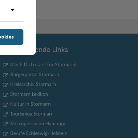
ookies
Weiterführende Links
Mach Dich stark für Stormarn!
Bürgerportal Stormarn
Kreisarchiv Stormarn
Stormarn Lexikon
Kultur in Stormarn
Tourismus Stormarn
Metropolregion Hamburg
Berufe Schleswig-Holstein