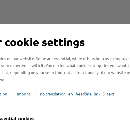
 cookie settings
es on our website. Some are essential, while others help us to improve
Online-Services
L
 your experience with it. You decide what cookie categories you want t
that, depending on your selection, not all functionaliy of our website 
you.
tion
Imprint
no translation : en - headline_link_3_text
Formulare
ssential cookies