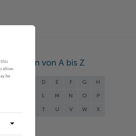
 this
eistungen von A bis Z
o allow.
may be
A
B
C
D
E
F
G
H
I
J
K
L
M
N
O
P
Q
R
S
T
U
V
W
X
Y
Z