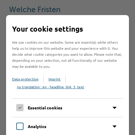
Welche Fristen
muss ich
Your cookie settings
beachten?
We use cookies on our website. Some are essential, while others
help us to improve this website and your experience with it. You
Bearbeitungsdauer
decide what cookie categories you want to allow. Please note that,
depending on your selection, not all functionaliy of our website
may be avaiable to you.
Rechtsgrundlage
Data protection
Imprint
no translation : en - headline_link_3_text
Anträge /
Essential cookies
Formulare
Analytics
Was sollte ich