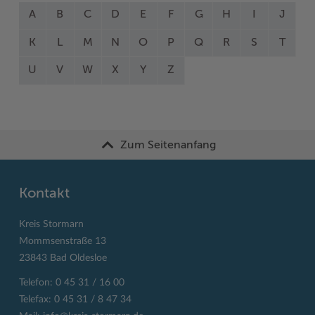
A
B
C
D
E
F
G
H
I
J
K
L
M
N
O
P
Q
R
S
T
U
V
W
X
Y
Z
Zum Seitenanfang
Kontakt
Kreis Stormarn
Mommsenstraße 13
23843 Bad Oldesloe
Telefon: 0 45 31 / 16 00
Telefax: 0 45 31 / 8 47 34