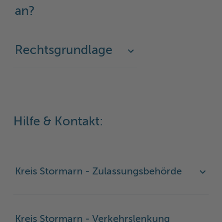
an?
Woche der Seelischen Gesundheit
Zahlen, Daten, Fakten
#MeinStormarn
Rechtsgrundlage
Karrieretag
Hilfe & Kontakt:
Kreis Stormarn - Zulassungsbehörde
Kreis Stormarn - Verkehrslenkung