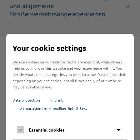
und allgemeine
Straßenverkehrsangelegenheiten
Your cookie settings
We use cookies on our website. Some are essential, while others
Schnelleinstieg
help us to improve this website and your experience with it. You
decide what cookie categories you want to allow. Please note that,
depending on your selection, not all functionaliy of our website
Seite auswählen
may be avaiable to you.
Data protection
Imprint
Online-Services
no translation : en - headline_link_3_text
Essential cookies