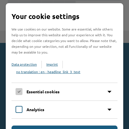
U
V
W
X
Y
Z
Woche der Seelischen Gesundheit
Zahlen, Daten, Fakten
Your cookie settings
#MeinStormarn
We use cookies on our website. Some are essential, while others
Karrieretag
help us to improve this website and your experience with it. You
Zum Seitenanfang
decide what cookie categories you want to allow. Please note that,
depending on your selection, not all functionaliy of our website
may be avaiable to you.
Kontakt
Data protection
Imprint
Kreis Stormarn
no translation : en - headline_link_3_text
Mommsenstraße 13
23843 Bad Oldesloe
Essential cookies
Telefon: 0 45 31 / 16 00
Telefax: 0 45 31 / 8 47 34
Mail:
info@kreis-stormarn.de
Analytics
Weitere Kontaktdaten