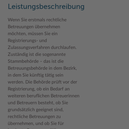
Geodatenportale (Kreiskarte)
Fotoarchiv
Kreispräsident
Offene Stellen
Klimaschutz beim Kreis Stormarn
Kulturelle Einrichtungen
Leistungsbeschreibung
Kfz-Zulassung
Hitzeschutz
Kreistag und Ausschüsse
Praktika und FSJ
Projekt e-Gewerbe
Museen
Wenn Sie erstmals rechtliche
Betreuungen übernehmen
Kontakt / Öffnungszeiten
Klimaanpassungskonzept
Kreistag Sitzungskalender
Weiterbildung beim Kreis Stormarn
Stormarner Bündnis für bezahlbares Wohnen
Naturschutzgebiete
möchten, müssen Sie ein
Lebenslagen
Kreistag Sitzungskalender
Kreisverwaltung
Wen wir suchen
Wirtschafts- und Aufbaugesellschaft Stormarn
Radwandern
Registrierungs- und
Zulassungsverfahren durchlaufen.
Leistungen
Lokales Wetter
Landrat
Zahlen, Daten, Fakten
Storchenhorste
Zuständig ist die sogenannte
Lexikon
Newsletter
Sonderbereiche
Lieblingsplätze in der Metropolregion
Stammbehörde – das ist die
Betreuungsbehörde in dem Bezirk,
Publikationen
Pressemeldungen
Stabsbereiche
Termine und Veranstaltungen
in dem Sie künftig tätig sein
werden. Die Behörde prüft vor der
Wo Sie uns finden
Social Media
Städte und Gemeinden
Tourismus
Registrierung, ob ein Bedarf an
Wunsch-Kennzeichen ↗
Stellenangebote
Wahlen im Kreis
Umlandscout Hamburg
weiteren beruflichen Betreuerinnen
und Betreuern besteht, ob Sie
Zuständigkeitsfinder SH ↗
Stormarninfo
Wappen und Geschichte
Vereine und Gruppen
grundsätzlich geeignet sind,
rechtliche Betreuungen zu
Termine
Wappenrolle
Wälder und Moore
übernehmen, und ob Sie für
Ukrainehilfe
Was ist ein Kreis?