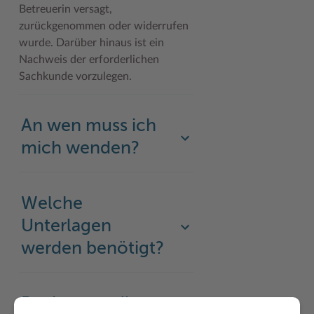
Betreuerin versagt,
zurückgenommen oder widerrufen
wurde. Darüber hinaus ist ein
Nachweis der erforderlichen
Sachkunde vorzulegen.
An wen muss ich
mich wenden?
Welche
Unterlagen
werden benötigt?
Rechtsgrundlage