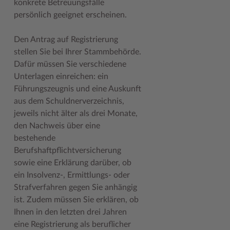
konkrete Betreuungsfälle
persönlich geeignet erscheinen.
Woche der Seelischen Gesundheit
Zahlen, Daten, Fakten
#MeinStormarn
Den Antrag auf Registrierung
stellen Sie bei Ihrer Stammbehörde.
Karrieretag
Dafür müssen Sie verschiedene
Unterlagen einreichen: ein
Führungszeugnis und eine Auskunft
aus dem Schuldnerverzeichnis,
jeweils nicht älter als drei Monate,
den Nachweis über eine
bestehende
Berufshaftpflichtversicherung
sowie eine Erklärung darüber, ob
ein Insolvenz-, Ermittlungs- oder
Strafverfahren gegen Sie anhängig
ist. Zudem müssen Sie erklären, ob
Ihnen in den letzten drei Jahren
eine Registrierung als beruflicher