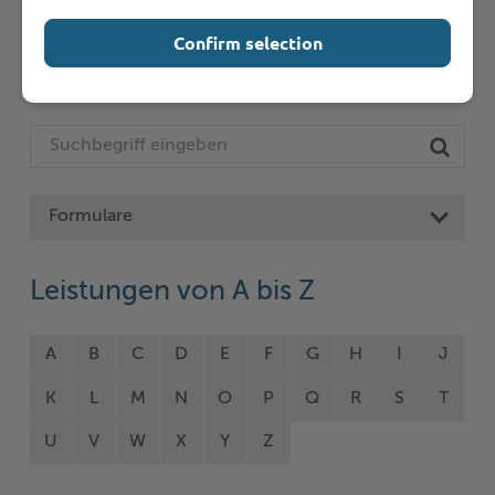
Seite auswählen
Confirm selection
Online-Services
Formulare
Leistungen von A bis Z
A
B
C
D
E
F
G
H
I
J
K
L
M
N
O
P
Q
R
S
T
U
V
W
X
Y
Z