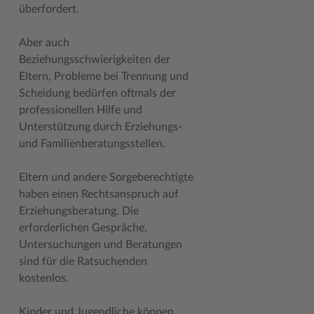
überfordert.
Woche der Seelischen Gesundheit
Zahlen, Daten, Fakten
Aber auch
#MeinStormarn
Beziehungsschwierigkeiten der
Eltern, Probleme bei Trennung und
Karrieretag
Scheidung bedürfen oftmals der
professionellen Hilfe und
Unterstützung durch Erziehungs-
und Familienberatungsstellen.
Eltern und andere Sorgeberechtigte
haben einen Rechtsanspruch auf
Erziehungsberatung. Die
erforderlichen Gespräche,
Untersuchungen und Beratungen
sind für die Ratsuchenden
kostenlos.
Kinder und Jugendliche können