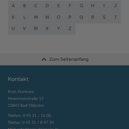
A
B
C
D
E
F
G
H
I
J
K
L
M
N
O
P
Q
R
S
T
U
V
W
X
Y
Z
Zum Seitenanfang
Kontakt
Kreis Stormarn
Mommsenstraße 13
23843 Bad Oldesloe
Telefon: 0 45 31 / 16 00
Telefax: 0 45 31 / 8 47 34