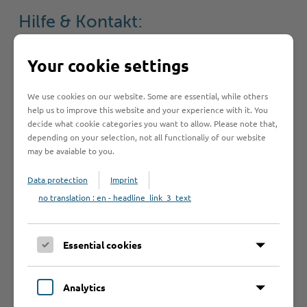
Hilfe & Kontakt:
Your cookie settings
Kreis Stormarn - Jugendbildung
We use cookies on our website. Some are essential, while others
help us to improve this website and your experience with it. You
decide what cookie categories you want to allow. Please note that,
depending on your selection, not all functionaliy of our website
may be avaiable to you.
Abt. VIII 3: Kinder, Jugend, Familie -
Landesjugendamt -
Data protection
Imprint
no translation : en - headline_link_3_text
Diakonisches Werk der Evangelischen
Essential cookies
Kirche in Deutschland e. V.
Analytics