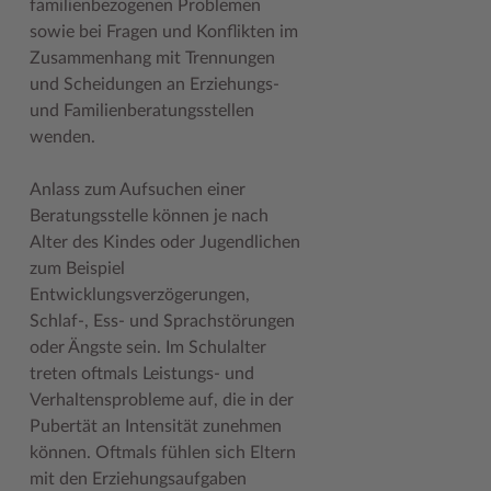
familienbezogenen Problemen
Geodatenportale (Kreiskarte)
Fotoarchiv
Kreispräsident
Offene Stellen
Klimaschutz beim Kreis Stormarn
Kulturelle Einrichtungen
sowie bei Fragen und Konflikten im
Zusammenhang mit Trennungen
Kfz-Zulassung
Hitzeschutz
Kreistag und Ausschüsse
Praktika und FSJ
Projekt e-Gewerbe
Museen
und Scheidungen an Erziehungs-
Kontakt / Öffnungszeiten
Klimaanpassungskonzept
Kreistag Sitzungskalender
Weiterbildung beim Kreis Stormarn
Stormarner Bündnis für bezahlbares Wohnen
Naturschutzgebiete
und Familienberatungsstellen
wenden.
Lebenslagen
Kreistag Sitzungskalender
Kreisverwaltung
Wen wir suchen
Wirtschafts- und Aufbaugesellschaft Stormarn
Radwandern
Anlass zum Aufsuchen einer
Leistungen
Lokales Wetter
Landrat
Zahlen, Daten, Fakten
Storchenhorste
Beratungsstelle können je nach
Lexikon
Newsletter
Sonderbereiche
Lieblingsplätze in der Metropolregion
Alter des Kindes oder Jugendlichen
zum Beispiel
Publikationen
Pressemeldungen
Stabsbereiche
Termine und Veranstaltungen
Entwicklungsverzögerungen,
Wo Sie uns finden
Social Media
Städte und Gemeinden
Tourismus
Schlaf-, Ess- und Sprachstörungen
oder Ängste sein. Im Schulalter
Wunsch-Kennzeichen ↗
Stellenangebote
Wahlen im Kreis
Umlandscout Hamburg
treten oftmals Leistungs- und
Verhaltensprobleme auf, die in der
Zuständigkeitsfinder SH ↗
Stormarninfo
Wappen und Geschichte
Vereine und Gruppen
Pubertät an Intensität zunehmen
Termine
Wappenrolle
Wälder und Moore
können. Oftmals fühlen sich Eltern
mit den Erziehungsaufgaben
Ukrainehilfe
Was ist ein Kreis?