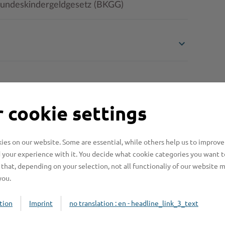
 Bundeskindergeldgesetz (BKGG)
 cookie settings
es on our website. Some are essential, while others help us to improve
 your experience with it. You decide what cookie categories you want t
that, depending on your selection, not all functionaliy of our website 
you.
Online-Services
L
tion
Imprint
no translation : en - headline_link_3_text