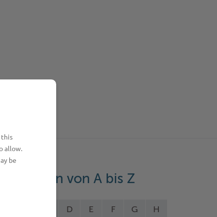
 this
o allow.
may be
eistungen von A bis Z
A
B
C
D
E
F
G
H