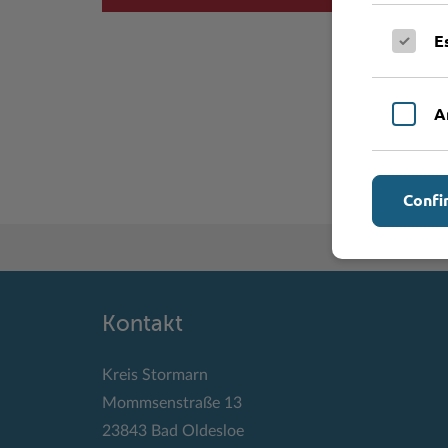
E
A
Confi
Kontakt
Kreis Stormarn
Mommsenstraße 13
23843 Bad Oldesloe