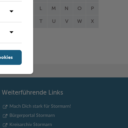
I
J
K
L
M
N
O
P
Q
R
S
T
U
V
W
X
Y
Z
ookies
Weiterführende Links
Mach Dich stark für Stormarn!
Bürgerportal Stormarn
Kreisarchiv Stormarn