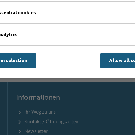
ssential cookies
Formulare
nalytics
rm selection
Allow all c
Zum Seitenanfang
Informationen
Ihr Weg zu uns
Kontakt / Öffnungszeiten
Newsletter