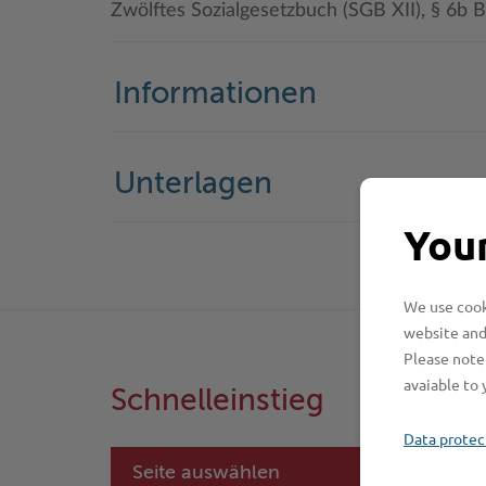
Zwölftes Sozialgesetzbuch (SGB XII), § 6b
Informationen
Unterlagen
Your
We use cooki
website and
Please note 
avaiable to 
Schnelleinstieg
Data protec
Seite auswählen