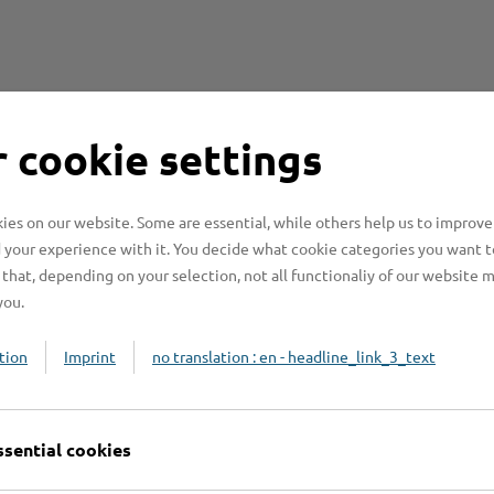
 cookie settings
es on our website. Some are essential, while others help us to improve
Online-Services
L
 your experience with it. You decide what cookie categories you want t
that, depending on your selection, not all functionaliy of our website 
you.
tion
Imprint
no translation : en - headline_link_3_text
Formulare
ssential cookies