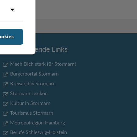
ookies
Weiterführende Links
Mach Dich stark für Stormarn!
Bürgerportal Stormarn
Kreisarchiv Stormarn
Stormarn Lexikon
Kultur in Stormarn
Tourismus Stormarn
Metropolregion Hamburg
Berufe Schleswig-Holstein