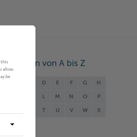
 this
eistungen von A bis Z
o allow.
may be
A
B
C
D
E
F
G
H
I
J
K
L
M
N
O
P
Q
R
S
T
U
V
W
X
Y
Z