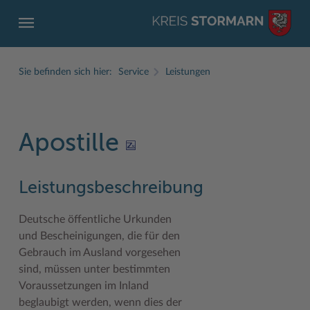
Sie befinden sich hier:
Service
Leistungen
Apostille
ZURÜCK
ZURÜCK
ZURÜCK
ZURÜCK
ZURÜCK
ZURÜCK
Leistungsbeschreibung
Service
Aktuelles
Der Kreis
Karriere
Wirtschaft
Freizeit und Kultur
Ämter, Einrichtungen
Amtliche Bekanntmachungen
Fachbereiche
Ausbildung beim Kreis Stormarn
Beruf und Familie im Hansebelt
BahnRadWege
Deutsche öffentliche Urkunden
und Bescheinigungen, die für den
Bürgerportal Stormarn ↗
Ausschreibungen
Interessantes in und aus Stormarn
Der Kreis als Arbeitgeber
Branchenverzeichnis
Frei- und Hallenbäder
Gebrauch im Ausland vorgesehen
sind, müssen unter bestimmten
Führerscheine
Baustellen in Stormarn
Kreis Stormarn Porträt
Ihre Bewerbung
EG-Dienstleistungsrichtlinie (EG-DLRL)
Herrenhäuser
Voraussetzungen im Inland
Formulare & Dokumente
Bildungskommune
Kreiskarte
Initiativbewerbungen Verwaltung
Handwerk für nachhaltiges Wirtschaften
Kultur
beglaubigt werden, wenn dies der