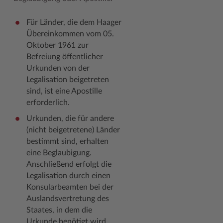
Woche der Seelischen Gesundheit
Zahlen, Daten, Fakten
Für Länder, die dem Haager
Übereinkommen vom 05.
#MeinStormarn
Oktober 1961 zur
Karrieretag
Befreiung öffentlicher
Urkunden von der
Legalisation beigetreten
sind, ist eine Apostille
erforderlich.
Urkunden, die für andere
(nicht beigetretene) Länder
bestimmt sind, erhalten
eine Beglaubigung.
Anschließend erfolgt die
Legalisation durch einen
Konsularbeamten bei der
Auslandsvertretung des
Staates, in dem die
Urkunde benötigt wird.