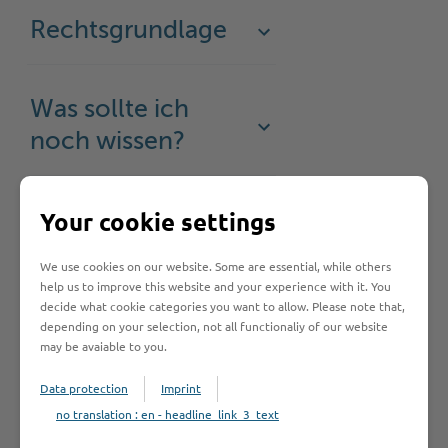
Rechtsgrundlage
Was sollte ich
noch wissen?
Your cookie settings
We use cookies on our website. Some are essential, while others
Hilfe & Kontakt:
help us to improve this website and your experience with it. You
decide what cookie categories you want to allow. Please note that,
depending on your selection, not all functionaliy of our website
may be avaiable to you.
Kreis Stormarn - Standesamtsaufsicht
Data protection
Imprint
no translation : en - headline_link_3_text