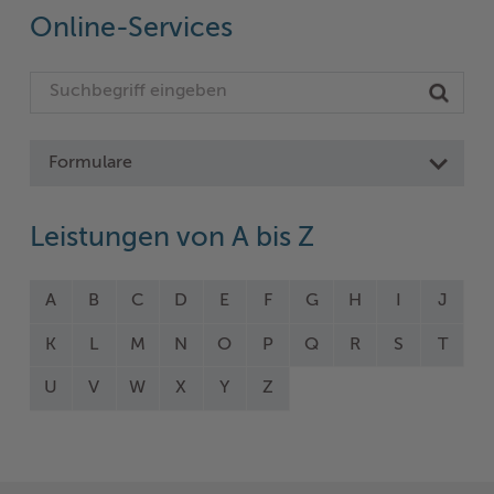
Online-Services
Formulare
Leistungen von A bis Z
A
B
C
D
E
F
G
H
I
J
K
L
M
N
O
P
Q
R
S
T
U
V
W
X
Y
Z